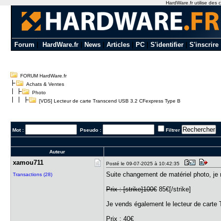
HardWare.fr utilise des c
Forum
|
HardWare.fr
|
News
|
Articles
|
PC
|
S'identifier
|
S'inscrire
FORUM HardWare.fr
Achats & Ventes
Photo
[VDS] Lecteur de carte Transcend USB 3.2 CFexpress Type B
Mot :
Pseudo :
Filtrer
Auteur
xamou711
Posté le 09-07-2025 à 10:42:35
Suite changement de matériel photo, 
Transactions (28)
Prix : [strike]100€
85€[/strike]
Je vends également le lecteur de car
Prix : 40€