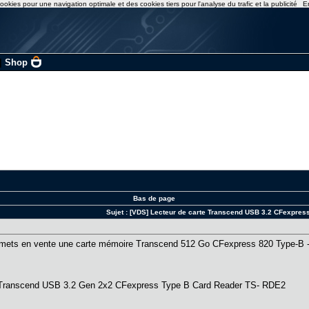
ookies pour une navigation optimale et des cookies tiers pour l'analyse du trafic et la publicité
E
|
Shop
Bas de page
Sujet :
[VDS] Lecteur de carte Transcend USB 3.2 CFexpres
je mets en vente une carte mémoire Transcend 512 Go CFexpress 820 Type-
te Transcend USB 3.2 Gen 2x2 CFexpress Type B Card Reader TS- RDE2