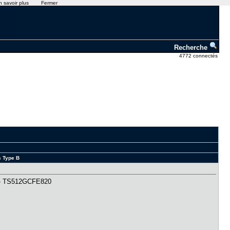
n savoir plus
Fermer
Recherche
4772 connectés
s Type B
B - TS512GCFE820