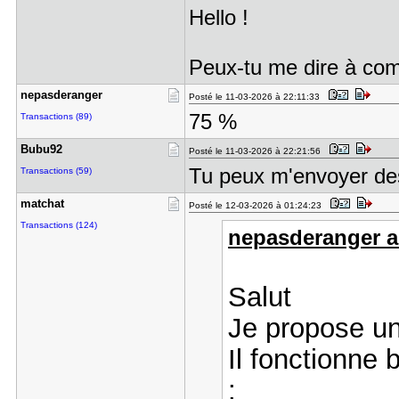
Hello !
Peux-tu me dire à comb
nepasderan​ger
Posté le 11-03-2026 à 22:11:33
75 %
Transactions (89)
Bubu92
Posté le 11-03-2026 à 22:21:56
Tu peux m'envoyer de
Transactions (59)
matchat
Posté le 12-03-2026 à 01:24:23
Transactions (124)
nepasderanger a 
Salut
Je propose un
Il fonctionne 
: