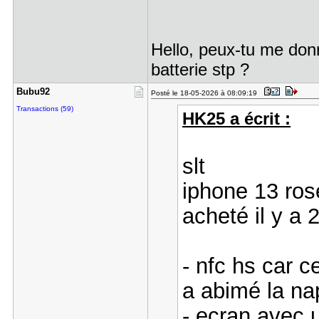
Hello, peux-tu me donn
batterie stp ?
Bubu92
Posté le 18-05-2026 à 08:09:19
Transactions (59)
HK25 a écrit :
slt
iphone 13 ros
acheté il y a 
- nfc hs car c
a abimé la na
- ecran avec 