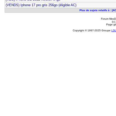
(VENDS) Iphone 17 pro gris 256go (éligible AC)
Plus de sujets relatifs à : [A
Forum MesDi
(c)
Page gé
Copyright © 1997-2025 Groupe
LD