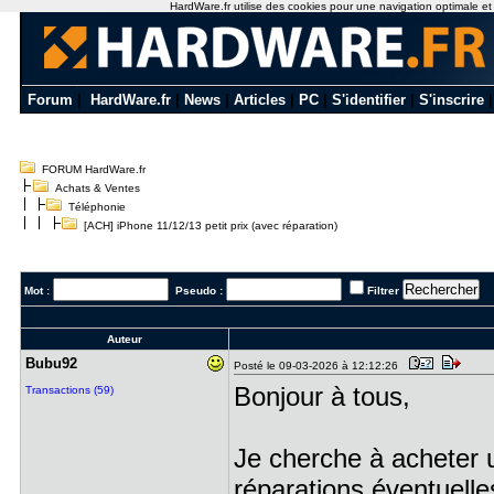
HardWare.fr utilise des cookies pour une navigation optimale et de
Forum
|
HardWare.fr
|
News
|
Articles
|
PC
|
S'identifier
|
S'inscrire
FORUM HardWare.fr
Achats & Ventes
Téléphonie
[ACH] iPhone 11/12/13 petit prix (avec réparation)
Mot :
Pseudo :
Filtrer
Auteur
Bubu92
Posté le 09-03-2026 à 12:12:26
Bonjour à tous,
Transactions (59)
Je cherche à acheter u
réparations éventuelle