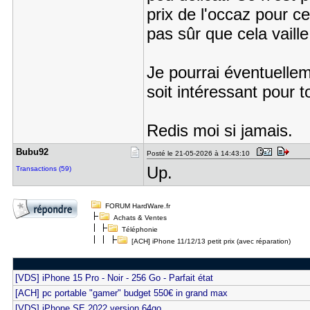
prix de l'occaz pour 
pas sûr que cela vaille
Je pourrai éventuellem
soit intéressant pour to
Redis moi si jamais.
Bubu92
Posté le 21-05-2026 à 14:43:10
Up.
Transactions (59)
FORUM HardWare.fr
Achats & Ventes
Téléphonie
[ACH] iPhone 11/12/13 petit prix (avec réparation)
[VDS] iPhone 15 Pro - Noir - 256 Go - Parfait état
[ACH] pc portable "gamer" budget 550€ in grand max
[VDS] iPhone SE 2022 version 64go