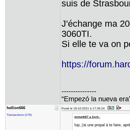
suis de Strasbou
J'échange ma 2070
3060TI.
Si elle te va on 
https://forum.har
---------------
“Empezó la nueva era
hellion666
Posté le 18-10-2021 à 17:36:24
Transactions (176)
mrmeth67 a écrit :
Iop, j'ai une propal à te faire, ap