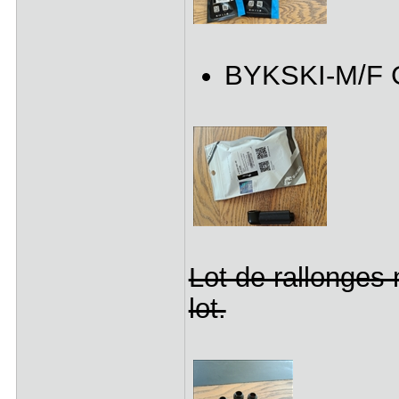
BYKSKI-M/F G
Lot de rallonges 
lot.