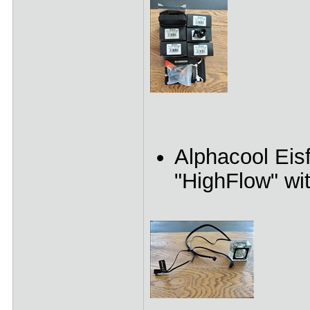
Alphacool Eisf
"HighFlow" wi