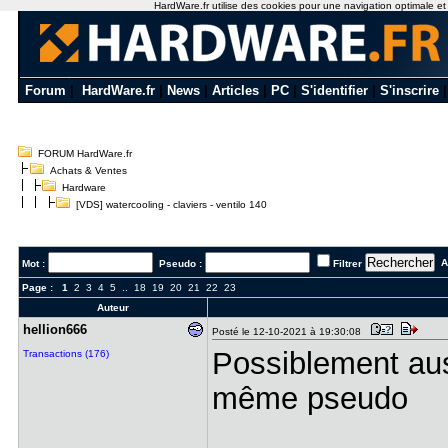
HardWare.fr utilise des cookies pour une navigation optimale et de
Forum
|
HardWare.fr
|
News
|
Articles
|
PC
|
S'identifier
|
S'inscrire
FORUM HardWare.fr
Achats & Ventes
Hardware
[VDS] watercooling - claviers - ventilo 140
Al
Mot :
Pseudo :
Filtrer
Page :
1
2
3
4
5
..
18
19
20
21
22
23
Auteur
hellion666
Posté le 12-10-2021 à 19:30:08
Possiblement aus
Transactions (176)
même pseudo