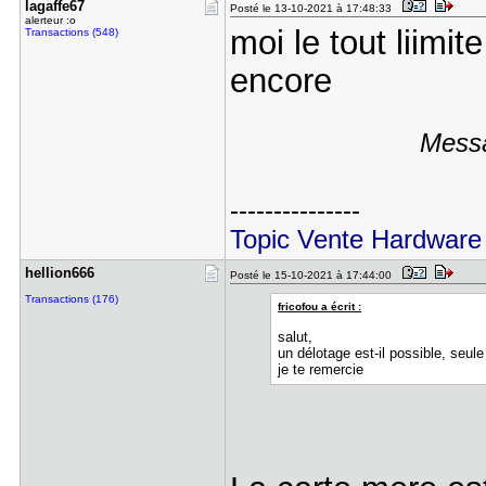
lagaffe67
Posté le 13-10-2021 à 17:48:33
alerteur :o
moi le tout liimit
Transactions (548)
encore
Messa
---------------
Topic Vente Hardware
hellion666
Posté le 15-10-2021 à 17:44:00
Transactions (176)
fricofou a écrit :
salut,
un délotage est-il possible, seule
je te remercie