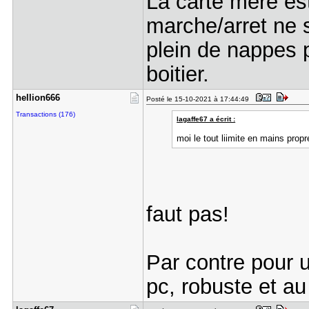
La carte mere est
marche/arret ne s
plein de nappes 
boitier.
hellion666
Posté le 15-10-2021 à 17:44:49
Transactions (176)
lagaffe67 a écrit :
moi le tout liimite en mains propre
faut pas!
Par contre pour 
pc, robuste et au 