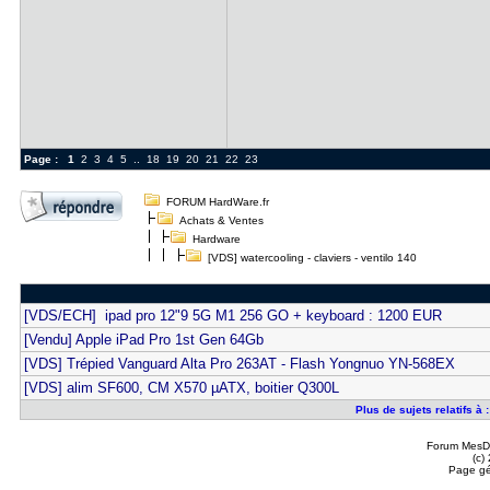
Page :
1
2
3
4
5
..
18
19
20
21
22
23
FORUM HardWare.fr
Achats & Ventes
Hardware
[VDS] watercooling - claviers - ventilo 140
[VDS/ECH] ipad pro 12"9 5G M1 256 GO + keyboard : 1200 EUR
[Vendu] Apple iPad Pro 1st Gen 64Gb
[VDS] Trépied Vanguard Alta Pro 263AT - Flash Yongnuo YN-568EX
[VDS] alim SF600, CM X570 µATX, boitier Q300L
Plus de sujets relatifs à 
Forum MesDi
(c)
Page gé