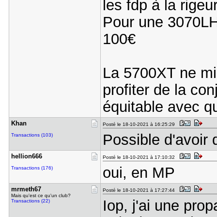
les fdp à la rigeur
Pour une 3070LHR
100€
La 5700XT ne min
profiter de la co
équitable avec q
Khan
Posté le 18-10-2021 à 16:25:29
Possible d'avoir 
Transactions (103)
hellion666
Posté le 18-10-2021 à 17:10:32
oui, en MP
Transactions (176)
mrmeth67
Posté le 18-10-2021 à 17:27:44
Mais qu'est ce qu'un club?
Iop, j'ai une propa
Transactions (22)