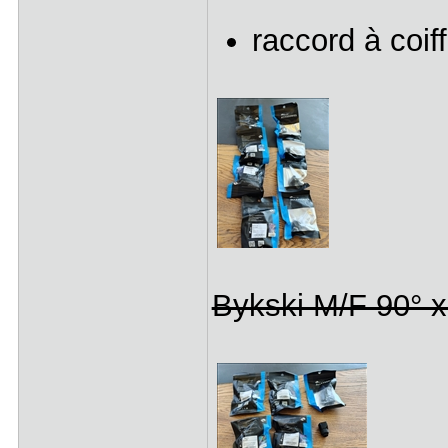
raccord à coif
Bykski M/F 90° x