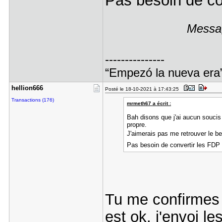
Pas besoin de co
Messag
---------------
“Empezó la nueva era
hellion666
Posté le 18-10-2021 à 17:43:25
Transactions (176)
mrmeth67 a écrit :
Bah disons que j'ai aucun soucis a
propre.
J'aimerais pas me retrouver le b
Pas besoin de convertir les FD
Tu me confirmes 
est ok. j'envoi l