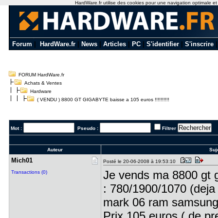
HardWare.fr utilise des cookies pour une navigation optimale et de
Forum
|
HardWare.fr
|
News
|
Articles
|
PC
|
S'identifier
|
S'inscrire
FORUM HardWare.fr
Achats & Ventes
Hardware
( VENDU ) 8800 GT GIGABYTE baisse a 105 euros !!!!!!!!!!
Mot :
Pseudo :
Filtrer
Auteur
Suj
Mich01
Posté le 20-06-2008 à 19:53:10
Je vends ma 8800 gt g
Transactions (0)
: 780/1900/1070 (deja
mark 06 ram samsung 
Prix 105 euros ( de p