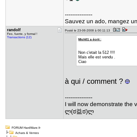
---------------
Sauvez un ado, mangez un
randolf
Posté le 23-06-2008 à 00:11:13
Feo, fuerte, y formal !
Transactions (12)
Mich01 a écrit :
Non c'etait la 512 !!!!
Mais elle est vendu .
Ciao
à qui / comment ?
---------------
I will now demonstrate the 
ლ(ಠ益ಠ)ლ
FORUM HardWare.fr
Achats & Ventes