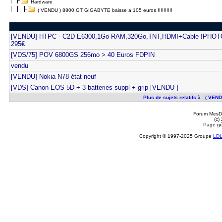
Hardware
( VENDU ) 8800 GT GIGABYTE baisse a 105 euros !!!!!!!!!!
[VENDU] HTPC - C2D E6300,1Go RAM,320Go,TNT,HDMI+Cable !PHOT
295€
[VDS/75] POV 6800GS 256mo > 40 Euros FDPIN
vendu
[VENDU] Nokia N78 état neuf
[VDS] Canon EOS 5D + 3 batteries suppl + grip [VENDU ]
Plus de sujets relatifs à : ( VEN
Forum MesDi
(c)
Page gé
Copyright © 1997-2025 Groupe
LD