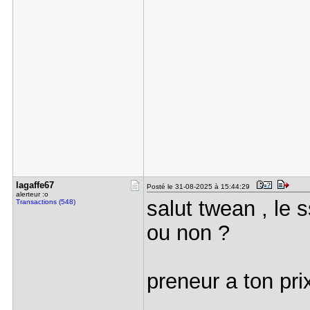
lagaffe67
Posté le 31-08-2025 à 15:44:29
alerteur :o
salut twean , le s
Transactions (548)
ou non ?
preneur a ton pr