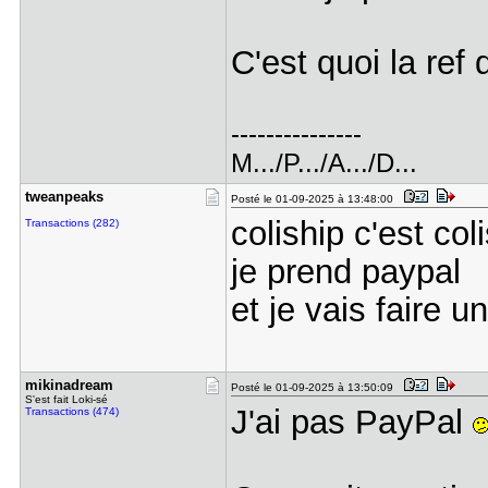
C'est quoi la ref
---------------
M.../P.../A.../D...
tweanpeaks
Posté le 01-09-2025 à 13:48:00
coliship c'est col
Transactions (282)
je prend paypal
et je vais faire u
mikinadrea​m
Posté le 01-09-2025 à 13:50:09
S'est fait Loki-sé
J'ai pas PayPal
Transactions (474)