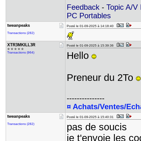
Feedback
-
Topic A/V
PC Portables
tweanpeaks
Posté le 01-09-2025 à 14:18:40
Transactions (282)
XTR3MKILL3​R
Posté le 01-09-2025 à 15:39:36
✮ ✮ ✮ ✮ ✮
Hello
Transactions (964)
Preneur du 2To
---------------
¤ Achats/Ventes/Ec
tweanpeaks
Posté le 01-09-2025 à 15:40:31
pas de soucis
Transactions (282)
je t'envoie les 