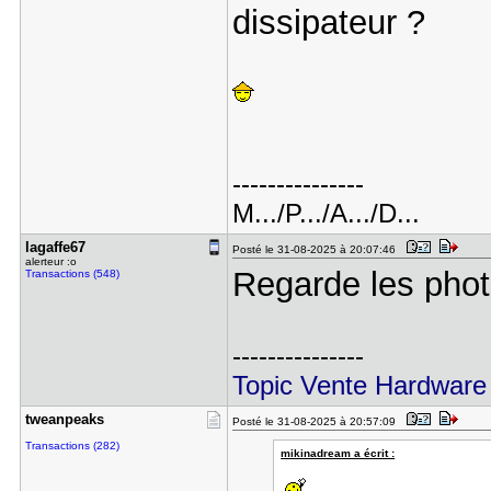
dissipateur ?
---------------
M.../P.../A.../D...
lagaffe67
Posté le 31-08-2025 à 20:07:46
alerteur :o
Regarde les pho
Transactions (548)
---------------
Topic Vente Hardware
tweanpeaks
Posté le 31-08-2025 à 20:57:09
Transactions (282)
mikinadream a écrit :