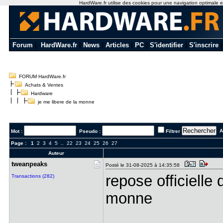
HardWare.fr utilise des cookies pour une navigation optimale et 
Forum
|
HardWare.fr
|
News
|
Articles
|
PC
|
S'identifier
|
S'inscrire
FORUM HardWare.fr
Achats & Ventes
Hardware
je me libere de la monne
Al
Mot :
Pseudo :
Filtrer
Page :
1
2
3
4
5
..
22
23
24
25
26
27
Auteur
tweanpeaks
Posté le 31-08-2025 à 14:35:58
repose officielle 
Transactions (282)
monne