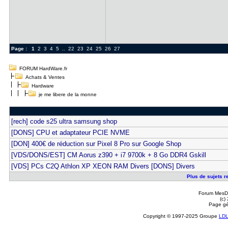
Page :
1
2
3
4
5
..
22
23
24
25
26
27
FORUM HardWare.fr
Achats & Ventes
Hardware
je me libere de la monne
[rech] code s25 ultra samsung shop
[DONS] CPU et adaptateur PCIE NVME
[DON] 400€ de réduction sur Pixel 8 Pro sur Google Shop
[VDS/DONS/EST] CM Aorus z390 + i7 9700k + 8 Go DDR4 Gskill
[VDS] PCs C2Q Athlon XP XEON RAM Divers [DONS] Divers
Plus de sujets re
Forum MesDi
(c)
Page gé
Copyright © 1997-2025 Groupe
LD