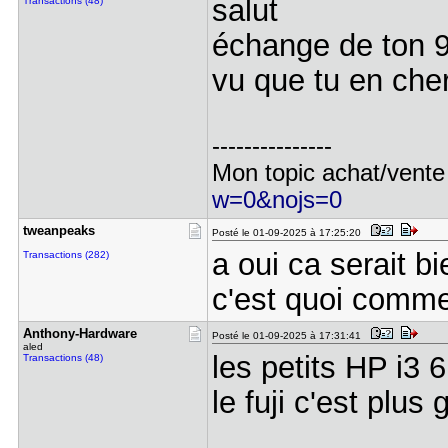
salut
Transactions (48)
échange de ton 99
vu que tu en che
---------------
Mon topic achat/vente
w=0&nojs=0
tweanpeaks
Posté le 01-09-2025 à 17:25:20
a oui ca serait bi
Transactions (282)
c'est quoi comm
Anthony-Ha​rdware
Posté le 01-09-2025 à 17:31:41
aled
les petits HP i3
Transactions (48)
le fuji c'est plus