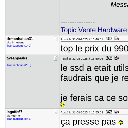
Messa
---------------
Topic Vente Hardware
drmanhatta​n31
Posté le 31-08-2025 à 15:46:51
aka innocent
top le prix du 990
Transactions (140)
tweanpeaks
Posté le 31-08-2025 à 15:50:26
le ssd a etait uti
Transactions (282)
faudrais que je r
je ferais ca ce so
lagaffe67
Posté le 31-08-2025 à 15:55:03
alerteur :o
ça presse pas
Transactions (548)