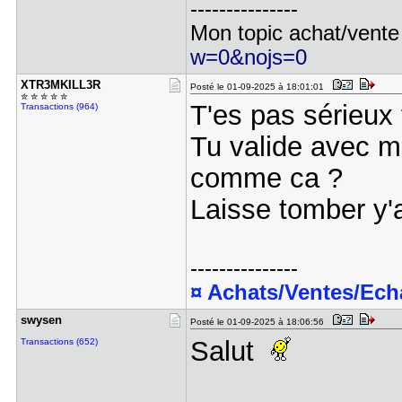
---------------
Mon topic achat/vente
w=0&nojs=0
XTR3MKILL3​R
Posté le 01-09-2025 à 18:01:01
✮ ✮ ✮ ✮ ✮
T'es pas sérieu
Transactions (964)
Tu valide avec mo
comme ca ?
Laisse tomber y'a
---------------
¤ Achats/Ventes/Ec
swysen
Posté le 01-09-2025 à 18:06:56
Salut
Transactions (652)