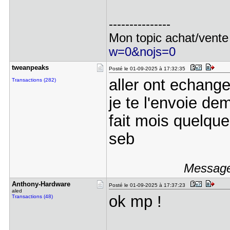
---------------
Mon topic achat/vente
w=0&nojs=0
tweanpeaks
Posté le 01-09-2025 à 17:32:35
aller ont echange
Transactions (282)
je te l'envoie de
fait mois quelque
seb
Message
Anthony-Ha​rdware
Posté le 01-09-2025 à 17:37:23
aled
ok mp !
Transactions (48)