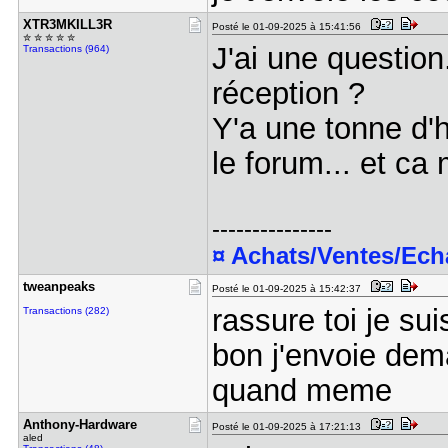
XTR3MKILL3​R
Posté le 01-09-2025 à 15:41:56
✮ ✮ ✮ ✮ ✮
J'ai une question
Transactions (964)
réception ?
Y'a une tonne d'
le forum... et ca
---------------
¤ Achats/Ventes/Ec
tweanpeaks
Posté le 01-09-2025 à 15:42:37
rassure toi je su
Transactions (282)
bon j'envoie dem
quand meme
Anthony-Ha​rdware
Posté le 01-09-2025 à 17:21:13
aled