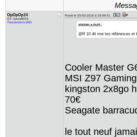
Messag
OpOpOp14
Posté le 20-03-2016 à 16:49:51
GT: JohnWD78
Transactions (49)
sinixter a écrit :
@R 10 dit moi tes références et 
Cooler Master G
MSI Z97 Gaming 
kingston 2x8go 
70€
Seagate barracu
le tout neuf jamai