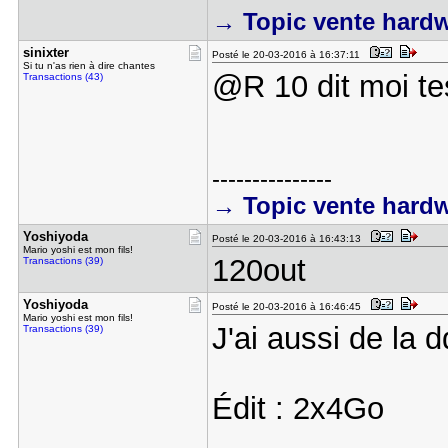
→ Topic vente hard
sinixter
Posté le 20-03-2016 à 16:37:11
Si tu n'as rien à dire chantes
@R 10 dit moi te
Transactions (43)
---------------
→ Topic vente hard
Yoshiyoda
Posté le 20-03-2016 à 16:43:13
Mario yoshi est mon fils!
120out
Transactions (39)
Yoshiyoda
Posté le 20-03-2016 à 16:46:45
Mario yoshi est mon fils!
J'ai aussi de la
Transactions (39)
Édit : 2x4Go