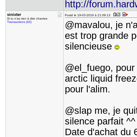
http://forum.hard
sinixter
Posté le 19-03-2016 à 21:09:13
Si tu n'as rien à dire chantes
@mavalou, je n'a
Transactions (43)
est trop grande p
silencieuse
@el_fuego, pour 
arctic liquid free
pour l'alim.
@slap me, je qui
silence parfait ^^
Date d'achat du 