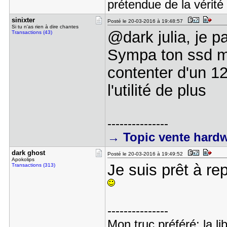
prétendue de la vérité
sinixter
Posté le 20-03-2016 à 19:48:57
Si tu n'as rien à dire chantes
@dark julia, je p
Transactions (43)
Sympa ton ssd m
contenter d'un 1
l'utilité de plus
---------------
→ Topic vente hard
dark ghost
Posté le 20-03-2016 à 19:49:52
Apokolips
Je suis prêt à re
Transactions (313)
---------------
Mon truc préféré: la li