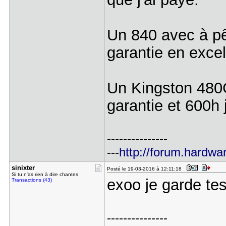
Un 840 avec à pê
garantie en excel
Un Kingston 480
garantie et 600h 
---------------
---
http://forum.hardwa
sinixter
Posté le 19-03-2016 à 12:11:18
Si tu n'as rien à dire chantes
exoo je garde te
Transactions (43)
---------------