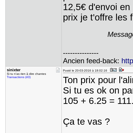
12,5€ d'envoi en
prix je t'offre les
Message
---------------
Ancien feed-back:
htt
sinixter
Posté le 20-03-2016 à 18:02:16
Si tu n'as rien à dire chantes
Ton prix pour l'a
Transactions (43)
Si tu es ok on pa
105 + 6.25 = 111
Ça te vas ?