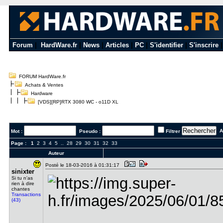
Forum
|
HardWare.fr
|
News
|
Articles
|
PC
|
S'identifier
|
S'inscrire
FORUM HardWare.fr
Achats & Ventes
Hardware
[VDS][RP]RTX 3080 WC - o11D XL
Al
Mot :
Pseudo :
Filtrer
Page :
1
2
3
4
5
..
28
29
30
31
32
33
Auteur
Posté le 18-03-2016 à 01:31:17
sinixter
Si tu n'as
rien à dire
chantes
Transactions
(43)