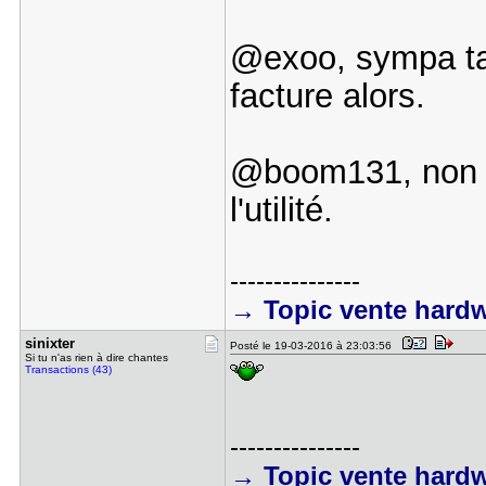
@exoo, sympa ta p
facture alors.
@boom131, non tr
l'utilité.
---------------
→ Topic vente hard
sinixter
Posté le 19-03-2016 à 23:03:56
Si tu n'as rien à dire chantes
Transactions (43)
---------------
→ Topic vente hard