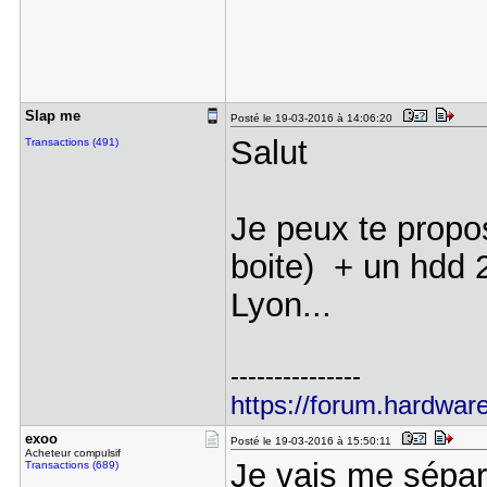
Slap me
Posté le 19-03-2016 à 14:06:20
Salut
Transactions (491)
Je peux te propo
boite) + un hdd 2
Lyon...
---------------
https://forum.hardware
exoo
Posté le 19-03-2016 à 15:50:11
Acheteur compulsif
Je vais me sépar
Transactions (689)