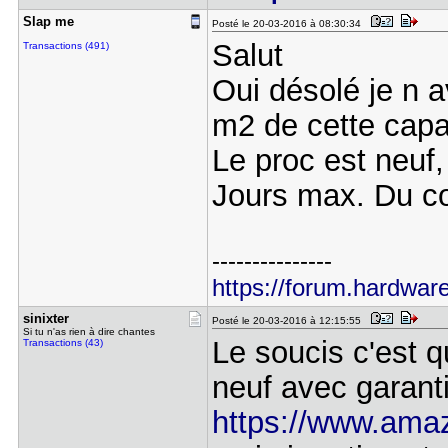
Slap me
Posté le 20-03-2016 à 08:30:34
Salut
Transactions (491)
Oui désolé je n 
m2 de cette cap
Le proc est neuf
Jours max. Du c
---------------
https://forum.hardware
sinixter
Posté le 20-03-2016 à 12:15:55
Si tu n'as rien à dire chantes
Le soucis c'est q
Transactions (43)
neuf avec garanti
https://www.amaz