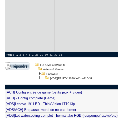
Page :
1
2
3
4
5
..
28
29
30
31
32
33
FORUM HardWare.fr
Achats & Ventes
Hardware
[VDS][RP]RTX 3080 WC - o11D XL
[ACH] Config entrée de game (petits jeux + video)
[ACH] - Config complète (Game)
[VDS]Lenovo 19" LED - ThinkVision LT1913p
[VDS/ACH] En pause, merci de ne pas fermer
[VDS]Lot watercooling complet Thermaltake RGB (res/pompe/rad/wb/etc)