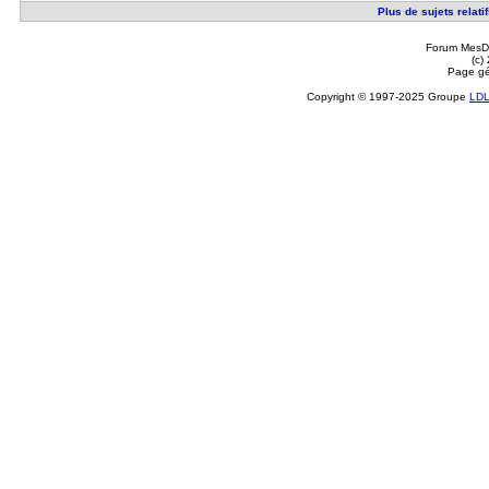
Plus de sujets relat
Forum MesDi
(c)
Page gé
Copyright © 1997-2025 Groupe
LD