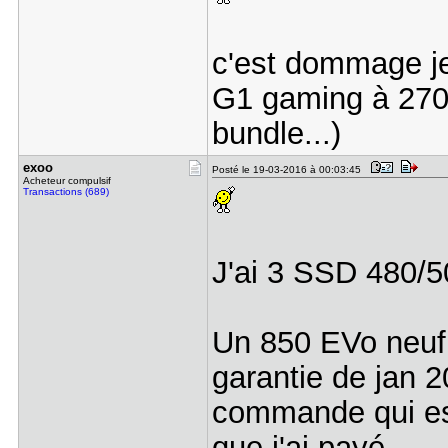
c'est dommage je
G1 gaming à 270 
bundle...)
exoo
Posté le 19-03-2016 à 00:03:45
Acheteur compulsif
Transactions (689)
J'ai 3 SSD 480/5
Un 850 EVo neuf j
garantie de jan 
commande qui est
que j'ai payé.