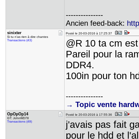
---------------
Ancien feed-back:
htt
sinixter
Posté le 20-03-2016 à 17:25:37
Si tu n'as rien à dire chantes
@R 10 ta cm est 
Transactions (43)
Pareil pour la ra
DDR4.
100in pour ton h
---------------
→ Topic vente hard
OpOpOp14
Posté le 20-03-2016 à 17:55:36
GT: JohnWD78
j'avais pas fait g
Transactions (49)
pour le hdd et l'a