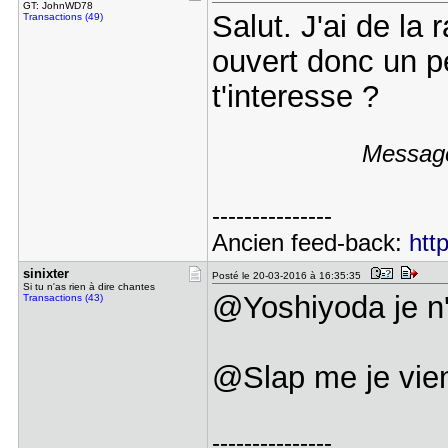
GT: JohnWD78
Salut. J'ai de la
Transactions (49)
ouvert donc un p
t'interesse ?
Message
---------------
Ancien feed-back:
htt
sinixter
Posté le 20-03-2016 à 16:35:35
Si tu n'as rien à dire chantes
@Yoshiyoda je n'
Transactions (43)
@Slap me je vie
---------------