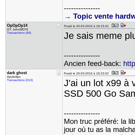
---------------
→ Topic vente hard
OpOpOp14
Posté le 20-03-2016 à 18:15:41
GT: JohnWD78
Je sais meme pl
Transactions (49)
---------------
Ancien feed-back:
htt
dark ghost
Posté le 20-03-2016 à 18:23:02
Apokolips
J'ai un lot x99 à
Transactions (313)
SSD 500 Go Sa
---------------
Mon truc préféré: la li
jour où tu as la malch