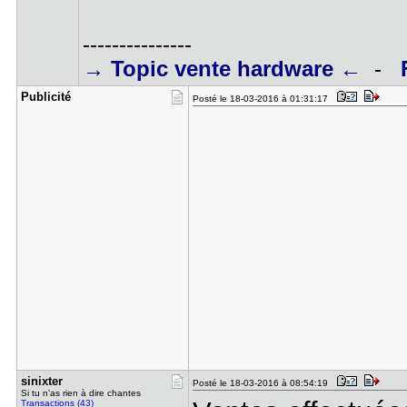
---------------
→ Topic vente hardware ←
-
Publicité
Posté le 18-03-2016 à 01:31:17
sinixter
Posté le 18-03-2016 à 08:54:19
Si tu n'as rien à dire chantes
Transactions (43)