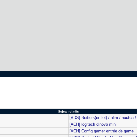
Sujets relatifs
[VDS] Boitiers(en lot) / alim / noctua /
[ACH] logitech dinovo mini
[ACH] Config gamer entrée de game