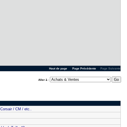
Haut de page
Page Précédente
Page Suivante
Aller à :
 Corsair / CM / etc..