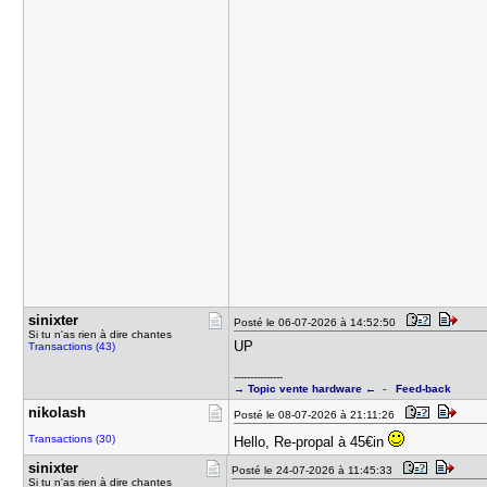
sinixter
Posté le 06-07-2026 à 14:52:50
Si tu n'as rien à dire chantes
UP
Transactions (43)
---------------
→ Topic vente hardware ←
-
Feed-back
nikolash
Posté le 08-07-2026 à 21:11:26
Transactions (30)
Hello, Re-propal à 45€in
sinixter
Posté le 24-07-2026 à 11:45:33
Si tu n'as rien à dire chantes