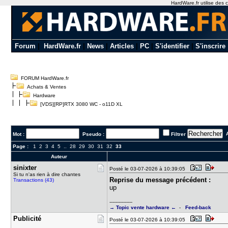
HardWare.fr utilise des c
Forum
|
HardWare.fr
|
News
|
Articles
|
PC
|
S'identifier
|
S'inscrire
FORUM HardWare.fr
Achats & Ventes
Hardware
[VDS][RP]RTX 3080 WC - o11D XL
A
Mot :
Pseudo :
Filtrer
Page :
1
2
3
4
5
..
28
29
30
31
32
33
Auteur
sinixter
Posté le 03-07-2026 à 10:39:05
Si tu n'as rien à dire chantes
Reprise du message précédent :
Transactions (43)
up
---------------
→ Topic vente hardware ←
-
Feed-back
Publicité
Posté le 03-07-2026 à 10:39:05