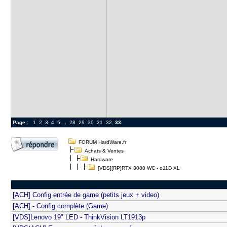
Page :
1
2
3
4
5
..
28
29
30
31
32
33
FORUM HardWare.fr
Achats & Ventes
Hardware
[VDS][RP]RTX 3080 WC - o11D XL
[ACH] Config entrée de game (petits jeux + video)
[ACH] - Config complète (Game)
[VDS]Lenovo 19" LED - ThinkVision LT1913p