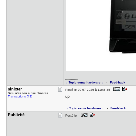
---------------
→ Topic vente hardware ←
-
Feed-back
sinixter
Posté le 29-07-2026 à 11:45:45
Si tu n'as rien à dire chantes
up
Transactions (43)
---------------
→ Topic vente hardware ←
-
Feed-back
Publicité
Posté le