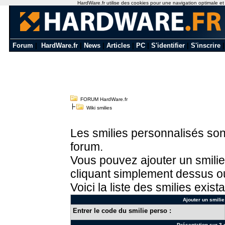
HardWare.fr utilise des cookies pour une navigation optimale et de
Forum
|
HardWare.fr
|
News
|
Articles
|
PC
|
S'identifier
|
S'inscrire
FORUM HardWare.fr
Wiki smilies
Les smilies personnalisés sont
forum.
Vous pouvez ajouter un smilie
cliquant simplement dessus ou
Voici la liste des smilies exista
Ajouter un smilie
Entrer le code du smilie perso :
Présentation sur 3