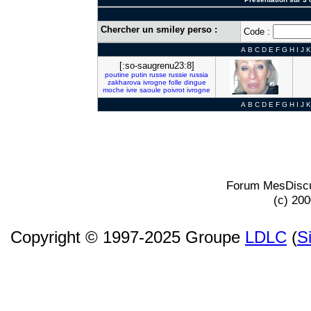
Chercher un smiley perso :
Code :
A
B
C
D
E
F
G
H
I
J
K
[:so-saugrenu23:8]
poutine
putin
russe
russie
russia
zakharova
ivrogne
folle
dingue
moche
ivre
saoule
poivrot
ivrogne
A
B
C
D
E
F
G
H
I
J
K
Forum MesDiscu
(c) 20
Copyright © 1997-2025 Groupe
LDLC
(
S