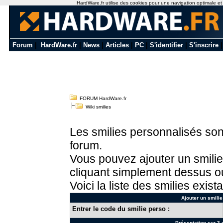
HardWare.fr utilise des cookies pour une navigation optimale et de
Forum
|
HardWare.fr
|
News
|
Articles
|
PC
|
S'identifier
|
S'inscrire
FORUM HardWare.fr
Wiki smilies
Les smilies personnalisés sont
forum.
Vous pouvez ajouter un smilie
cliquant simplement dessus ou
Voici la liste des smilies exista
Ajouter un smilie
Entrer le code du smilie perso :
Présentation sur 3