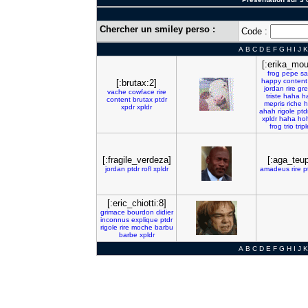
Chercher un smiley perso :
Code :
A
B
C
D
E
F
G
H
I
J
K
[:erika_mou
frog
pepe
sa
happy
content
[:brutax:2]
jordan
rire
gre
vache
cowface
rire
triste
haha
h
content
brutax
ptdr
mepris
riche
h
xpdr
xpldr
ahah
rigole
ptd
xpldr
haha
ho
frog
trio
trip
[:fragile_verdeza]
[:aga_teu
jordan
ptdr
rofl
xpldr
amadeus
rire
p
[:eric_chiotti:8]
grimace
bourdon
didier
inconnus
explique
ptdr
rigole
rire
moche
barbu
barbe
xpldr
A
B
C
D
E
F
G
H
I
J
K