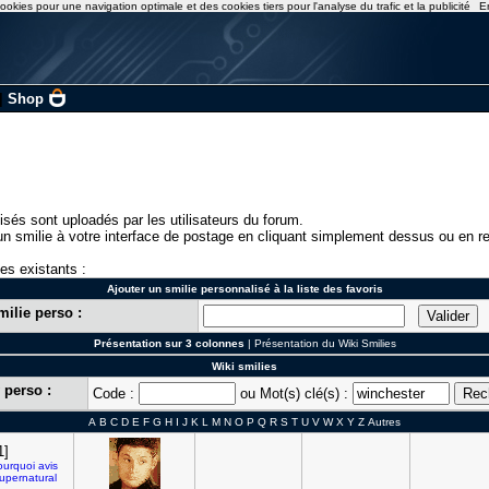
ookies pour une navigation optimale et des cookies tiers pour l'analyse du trafic et la publicité
E
|
Shop
isés sont uploadés par les utilisateurs du forum.
n smilie à votre interface de postage en cliquant simplement dessus ou en re
ies existants :
Ajouter un smilie personnalisé à la liste des favoris
milie perso :
Présentation sur 3 colonnes
|
Présentation du Wiki Smilies
Wiki smilies
 perso :
Code :
ou Mot(s) clé(s) :
A
B
C
D
E
F
G
H
I
J
K
L
M
N
O
P
Q
R
S
T
U
V
W
X
Y
Z
Autres
1]
ourquoi
avis
upernatural