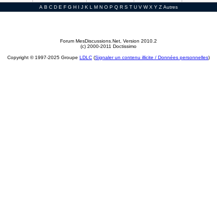
A
B
C
D
E
F
G
H
I
J
K
L
M
N
O
P
Q
R
S
T
U
V
W
X
Y
Z
Autres
Forum MesDiscussions.Net
, Version 2010.2
(c) 2000-2011 Doctissimo
Copyright © 1997-2025 Groupe
LDLC
(
Signaler un contenu illicite / Données personnelles
)