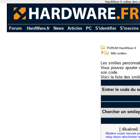
HardWare.fr utilise des c
Forum
|
HardWare.fr
|
News
|
Articles
|
PC
|
S'identifier
|
S'inscrire
FORUM HardWare.fr
Wiki smilies
Les smilies personnal
Vous pouvez ajouter u
son code.
Voici la liste des smil
Entrer le code du s
Chercher un smiley
[:4lkaline6:
4lkaline
ouais
mouais
p
okay
dean
winchester
s