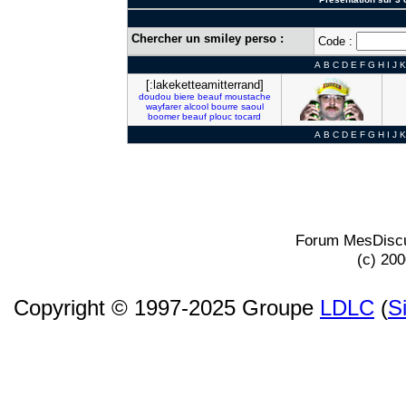
Chercher un smiley perso :
Code :
A
B
C
D
E
F
G
H
I
J
K
[:lakeketteamitterrand]
doudou
biere
beauf
moustache
wayfarer
alcool
bourre
saoul
boomer
beauf
plouc
tocard
A
B
C
D
E
F
G
H
I
J
K
Forum MesDiscu
(c) 20
Copyright © 1997-2025 Groupe
LDLC
(
S