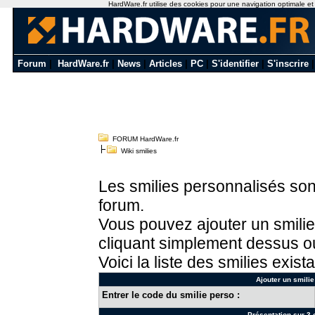
HardWare.fr utilise des cookies pour une navigation optimale et de
Forum
|
HardWare.fr
|
News
|
Articles
|
PC
|
S'identifier
|
S'inscrire
FORUM HardWare.fr
Wiki smilies
Les smilies personnalisés sont
forum.
Vous pouvez ajouter un smilie
cliquant simplement dessus ou
Voici la liste des smilies exista
Ajouter un smilie
Entrer le code du smilie perso :
Présentation sur 3