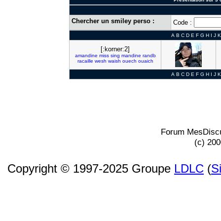
Chercher un smiley perso :
Code :
A
B
C
D
E
F
G
H
I
J
K
[:korner:2]
amandine
miss
sing
mandine
randb
racaille
wesh
waish
ouech
ouaich
A
B
C
D
E
F
G
H
I
J
K
Forum MesDiscu
(c) 20
Copyright © 1997-2025 Groupe
LDLC
(
S