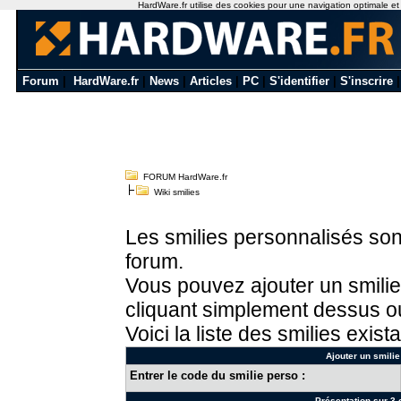
HardWare.fr utilise des cookies pour une navigation optimale et de
Forum
|
HardWare.fr
|
News
|
Articles
|
PC
|
S'identifier
|
S'inscrire
FORUM HardWare.fr
Wiki smilies
Les smilies personnalisés sont
forum.
Vous pouvez ajouter un smilie
cliquant simplement dessus ou
Voici la liste des smilies exista
Ajouter un smilie
Entrer le code du smilie perso :
Présentation sur 3