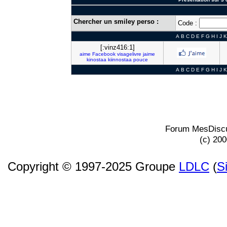
Chercher un smiley perso :
Code :
A
B
C
D
E
F
G
H
I
J
K
[:vinz416:1]
aime
Facebook
visagelivre
jaime
kinostaa
kiinnostaa
pouce
A
B
C
D
E
F
G
H
I
J
K
Forum MesDiscu
(c) 20
Copyright © 1997-2025 Groupe
LDLC
(
S