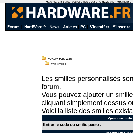
HardWare.fr utilise des cookies pour une navigation optimale et de
Forum
|
HardWare.fr
|
News
|
Articles
|
PC
|
S'identifier
|
S'inscrire
FORUM HardWare.fr
Wiki smilies
Les smilies personnalisés sont
forum.
Vous pouvez ajouter un smilie
cliquant simplement dessus ou
Voici la liste des smilies exista
Ajouter un smilie
Entrer le code du smilie perso :
Présentation sur 3