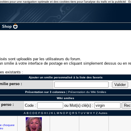
ookies pour une navigation optimale et des cookies tiers pour l'analyse du trafic et la publicité
E
|
Shop
isés sont uploadés par les utilisateurs du forum.
n smilie à votre interface de postage en cliquant simplement dessus ou en re
ies existants :
Ajouter un smilie personnalisé à la liste des favoris
milie perso :
Présentation sur 3 colonnes
|
Présentation du Wiki Smilies
Wiki smilies
 perso :
Code :
ou Mot(s) clé(s) :
A
B
C
D
E
F
G
H
I
J
K
L
M
N
O
P
Q
R
S
T
U
V
W
X
Y
Z
Autres
te
choquee
eu