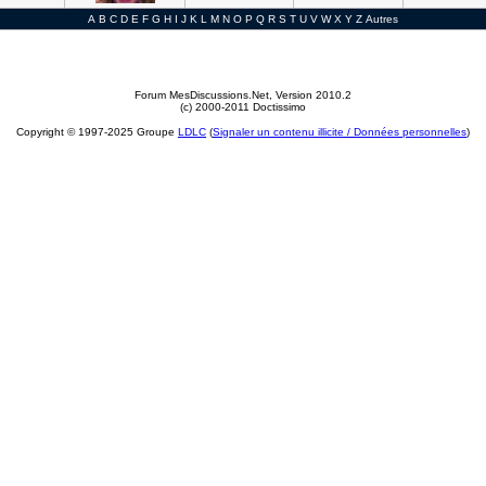
A
B
C
D
E
F
G
H
I
J
K
L
M
N
O
P
Q
R
S
T
U
V
W
X
Y
Z
Autres
Forum MesDiscussions.Net
, Version 2010.2
(c) 2000-2011 Doctissimo
Copyright © 1997-2025 Groupe
LDLC
(
Signaler un contenu illicite / Données personnelles
)