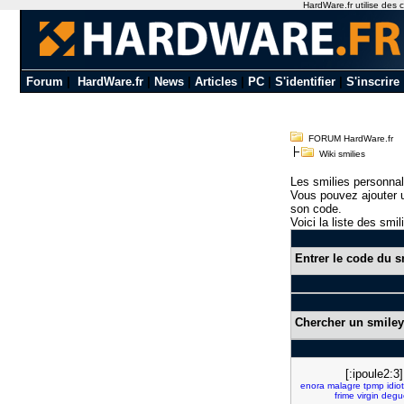
HardWare.fr utilise des c
Forum
|
HardWare.fr
|
News
|
Articles
|
PC
|
S'identifier
|
S'inscrire
FORUM HardWare.fr
Wiki smilies
Les smilies personnal
Vous pouvez ajouter u
son code.
Voici la liste des smil
Entrer le code du s
Chercher un smiley
[:ipoule2:3]
enora
malagre
tpmp
idio
frime
virgin
degu