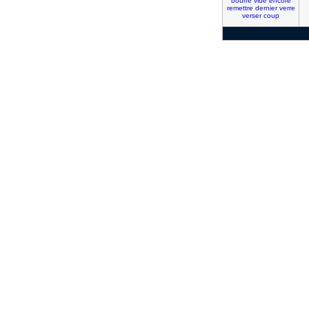
bourre
vide
encore
remettre
dernier
verre
verser
coup