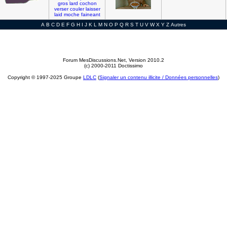
gros
lard
cochon
verser
couler
laisser
laid
moche
faineant
A
B
C
D
E
F
G
H
I
J
K
L
M
N
O
P
Q
R
S
T
U
V
W
X
Y
Z
Autres
Forum MesDiscussions.Net
, Version 2010.2
(c) 2000-2011 Doctissimo
Copyright © 1997-2025 Groupe
LDLC
(
Signaler un contenu illicite / Données personnelles
)