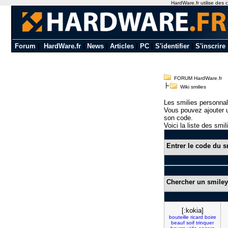
HardWare.fr utilise des c
Forum
|
HardWare.fr
|
News
|
Articles
|
PC
|
S'identifier
|
S'inscrire
FORUM HardWare.fr
Wiki smilies
Les smilies personnal
Vous pouvez ajouter u
son code.
Voici la liste des smil
Entrer le code du s
Chercher un smiley
[:kokia]
bouteille
ricard
boire
beauf
soif
trinquer