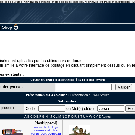
ookies pour une navigation optimale et des cookies tiers pour l'analyse du trafic et la publicité
E
|
Shop
isés sont uploadés par les utilisateurs du forum.
n smilie à votre interface de postage en cliquant simplement dessus ou en re
ies existants :
Ajouter un smilie personnalisé à la liste des favoris
milie perso :
Présentation sur 3 colonnes
|
Présentation du Wiki Smilies
Wiki smilies
 perso :
Code :
ou Mot(s) clé(s) :
A
B
C
D
E
F
G
H
I
J
K
L
M
N
O
P
Q
R
S
T
U
V
W
X
Y
Z
Autres
[:leskipper:4]
risitas
slip
kellogs
cereales
lait
bide
ventre
porc
pourceau