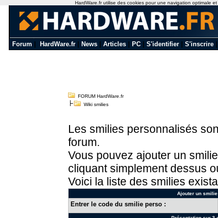
HardWare.fr utilise des cookies pour une navigation optimale et de
Forum
|
HardWare.fr
|
News
|
Articles
|
PC
|
S'identifier
|
S'inscrire
FORUM HardWare.fr
Wiki smilies
Les smilies personnalisés sont
forum.
Vous pouvez ajouter un smilie
cliquant simplement dessus ou
Voici la liste des smilies exista
Ajouter un smilie
Entrer le code du smilie perso :
Présentation sur 3