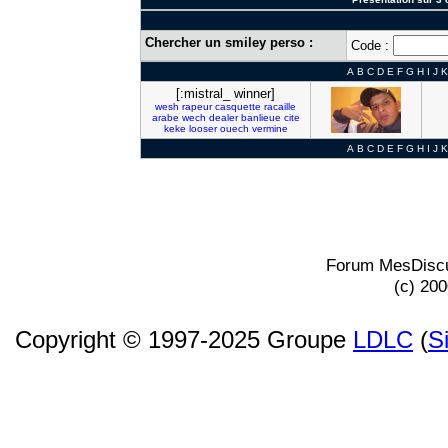
Chercher un smiley perso :
Code :
A
B
C
D
E
F
G
H
I
J
K
[:mistral_ winner]
wesh
rapeur
casquette
racaille
arabe
wech
dealer
banlieue
cite
keke
looser
ouech
vermine
A
B
C
D
E
F
G
H
I
J
K
Forum MesDiscu
(c) 20
Copyright © 1997-2025 Groupe
LDLC
(
S