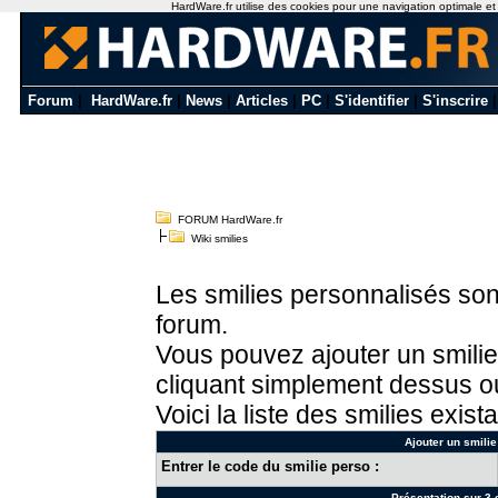
HardWare.fr utilise des cookies pour une navigation optimale et de
Forum
|
HardWare.fr
|
News
|
Articles
|
PC
|
S'identifier
|
S'inscrire
FORUM HardWare.fr
Wiki smilies
Les smilies personnalisés sont
forum.
Vous pouvez ajouter un smilie
cliquant simplement dessus ou
Voici la liste des smilies exista
Ajouter un smilie
Entrer le code du smilie perso :
Présentation sur 3