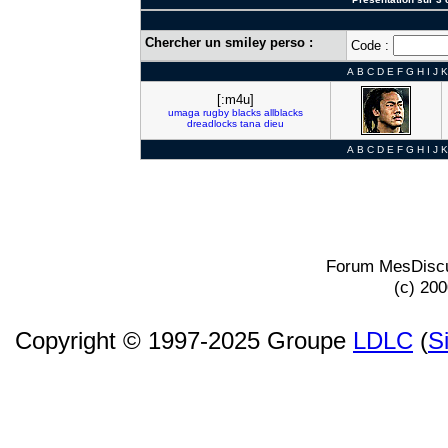
Chercher un smiley perso :
Code :
A
B
C
D
E
F
G
H
I
J
K
[:m4u]
umaga
rugby
blacks
allblacks
dreadlocks
tana
dieu
A
B
C
D
E
F
G
H
I
J
K
Forum MesDiscu
(c) 20
Copyright © 1997-2025 Groupe
LDLC
(
S