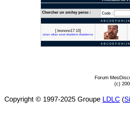
Chercher un smiley perso :
Code :
A
B
C
D
E
F
G
H
I
J
K
[:leonono17:10]
ulcan
ulkan
soral
dissident
dissidence
A
B
C
D
E
F
G
H
I
J
K
Forum MesDiscu
(c) 20
Copyright © 1997-2025 Groupe
LDLC
(
S