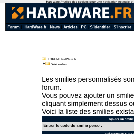
HardWare.fr utilise des cookies pour une navigation optimale et de
Forum
|
HardWare.fr
|
News
|
Articles
|
PC
|
S'identifier
|
S'inscrire
FORUM HardWare.fr
Wiki smilies
Les smilies personnalisés sont
forum.
Vous pouvez ajouter un smilie
cliquant simplement dessus ou
Voici la liste des smilies exista
Ajouter un smilie
Entrer le code du smilie perso :
Présentation sur 3