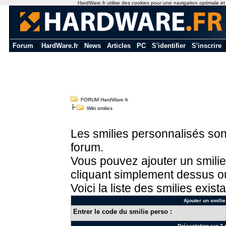
HardWare.fr utilise des cookies pour une navigation optimale et de
Forum
|
HardWare.fr
|
News
|
Articles
|
PC
|
S'identifier
|
S'inscrire
FORUM HardWare.fr
Wiki smilies
Les smilies personnalisés sont
forum.
Vous pouvez ajouter un smilie
cliquant simplement dessus ou
Voici la liste des smilies exista
Ajouter un smilie
Entrer le code du smilie perso :
Présentation sur 3