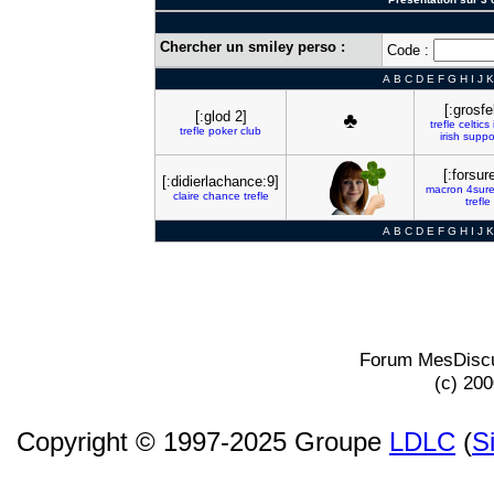
Chercher un smiley perso :
Code :
A
B
C
D
E
F
G
H
I
J
K
[:grosfe
[:glod 2]
trefle
celtics
trefle
poker
club
irish
suppo
[:forsur
[:didierlachance:9]
macron
4sur
claire
chance
trefle
trefle
A
B
C
D
E
F
G
H
I
J
K
Forum MesDiscu
(c) 20
Copyright © 1997-2025 Groupe
LDLC
(
S