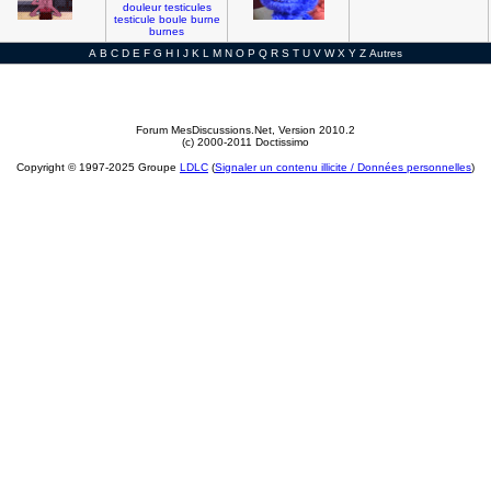
douleur
testicules
testicule
boule
burne
burnes
A
B
C
D
E
F
G
H
I
J
K
L
M
N
O
P
Q
R
S
T
U
V
W
X
Y
Z
Autres
Forum MesDiscussions.Net
, Version 2010.2
(c) 2000-2011 Doctissimo
Copyright © 1997-2025 Groupe
LDLC
(
Signaler un contenu illicite / Données personnelles
)