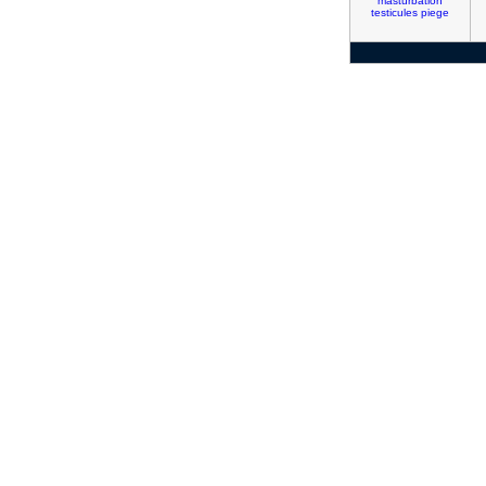
masturbation
testicules
piege