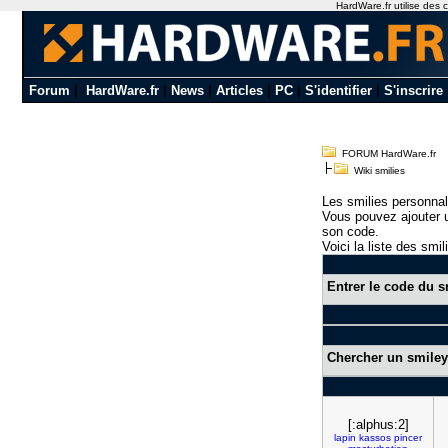
HardWare.fr utilise des c
Forum
|
HardWare.fr
|
News
|
Articles
|
PC
|
S'identifier
|
S'inscrire
FORUM HardWare.fr
Wiki smilies
Les smilies personnal
Vous pouvez ajouter u
son code.
Voici la liste des smil
Entrer le code du s
Chercher un smiley
[:alphus:2]
lapin
kassos
pincer