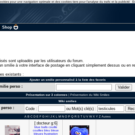
ookies pour une navigation optimale et des cookies tiers pour l'analyse du trafic et la publicité
E
|
Shop
isés sont uploadés par les utilisateurs du forum.
n smilie à votre interface de postage en cliquant simplement dessus ou en re
ies existants :
Ajouter un smilie personnalisé à la liste des favoris
milie perso :
Présentation sur 3 colonnes
|
Présentation du Wiki Smilies
Wiki smilies
 perso :
Code :
ou Mot(s) clé(s) :
A
B
C
D
E
F
G
H
I
J
K
L
M
N
O
P
Q
R
S
T
U
V
W
X
Y
Z
Autres
[:docteur g:6]
blue
balls
couille
couilles
bleu
bleue
bleues
frustration