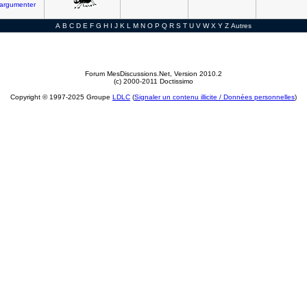
argumenter
A
B
C
D
E
F
G
H
I
J
K
L
M
N
O
P
Q
R
S
T
U
V
W
X
Y
Z
Autres
Forum MesDiscussions.Net
, Version 2010.2
(c) 2000-2011 Doctissimo
Copyright © 1997-2025 Groupe
LDLC
(
Signaler un contenu illicite / Données personnelles
)