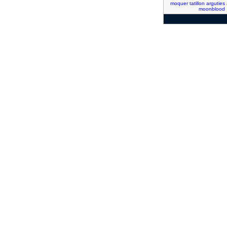
moquer
tatillon
arguties
moonblood