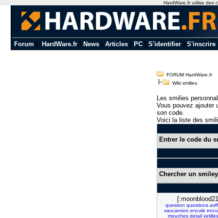
HardWare.fr utilise des c
Forum
|
HardWare.fr
|
News
|
Articles
|
PC
|
S'identifier
|
S'inscrire
FORUM HardWare.fr
Wiki smilies
Les smilies personnal
Vous pouvez ajouter u
son code.
Voici la liste des smil
Entrer le code du s
Chercher un smiley
[:moonblood21
question
questions
avf
vaucanson
encule
encu
mouches
detail
vetille