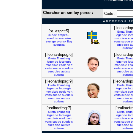
Chercher un smiley perso :
Code :
A
B
C
D
E
F
G
H
I
J
K
[:leonardop
[:e_esprit:5]
Greta
Thun
suede
drapeau
legende
lec
suedois
suedoise
mondiale
eco
sverige
svensk
flag
verts
suede
s
svenska
suedoise
au
autism
[:leonardopsg:6]
[:leonardop
Greta
Thunberg
Greta
Thun
legende
lecologie
legende
lec
mondiale
ecolo
vert
mondiale
eco
verts
suede
suedois
verts
suede
s
suedoise
autiste
suedoise
au
autisme
autism
[:leonardopsg:9]
[:leonardop
Greta
Thunberg
Greta
Thun
legende
lecologie
legende
lec
mondiale
ecolo
vert
mondiale
eco
verts
suede
suedois
verts
suede
s
suedoise
autiste
suedoise
au
autisme
autism
[:calimefrog:7]
[:calimefr
Greta
Thunberg
Greta
Thun
legende
lecologie
legende
lec
mondiale
ecolo
vert
mondiale
eco
verts
suede
suedois
verts
suede
s
suedoise
autiste
suedoise
au
autisme
autism