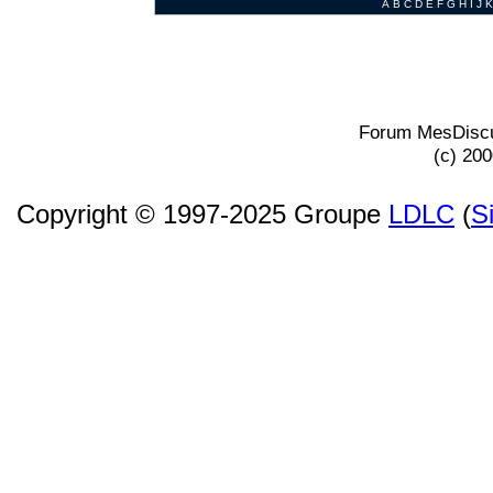
A
B
C
D
E
F
G
H
I
J
K
Forum MesDiscu
(c) 20
Copyright © 1997-2025 Groupe
LDLC
(
S