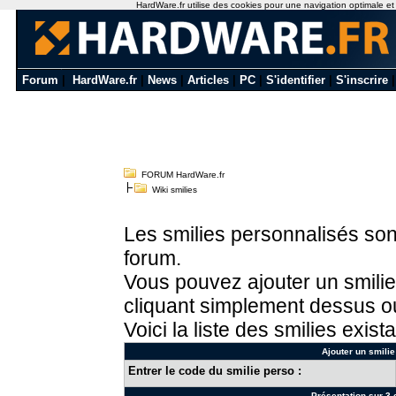
HardWare.fr utilise des cookies pour une navigation optimale et de
Forum
|
HardWare.fr
|
News
|
Articles
|
PC
|
S'identifier
|
S'inscrire
FORUM HardWare.fr
Wiki smilies
Les smilies personnalisés sont
forum.
Vous pouvez ajouter un smilie
cliquant simplement dessus ou
Voici la liste des smilies exista
Ajouter un smilie
Entrer le code du smilie perso :
Présentation sur 3