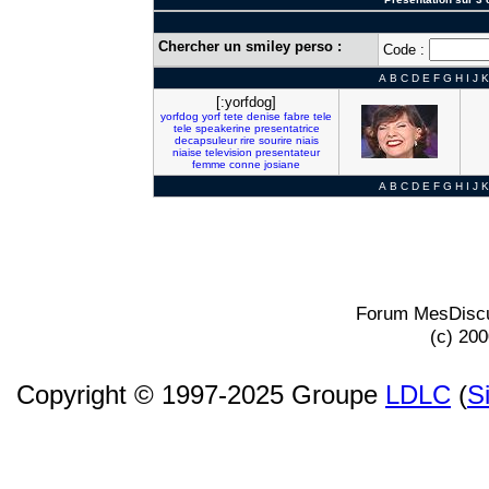
Chercher un smiley perso :
Code :
A
B
C
D
E
F
G
H
I
J
K
[:yorfdog]
yorfdog
yorf
tete
denise
fabre
tele
tele
speakerine
presentatrice
decapsuleur
rire
sourire
niais
niaise
television
presentateur
femme
conne
josiane
A
B
C
D
E
F
G
H
I
J
K
Forum MesDiscu
(c) 20
Copyright © 1997-2025 Groupe
LDLC
(
S