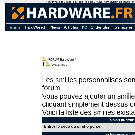
HardWare.fr utilise des cookies pour une navigation optimale et de
Forum
|
HardWare.fr
|
News
|
Articles
|
PC
|
S'identifier
|
S'inscrire
FORUM HardWare.fr
Wiki smilies
Les smilies personnalisés sont
forum.
Vous pouvez ajouter un smilie
cliquant simplement dessus ou
Voici la liste des smilies exista
Ajouter un smilie
Entrer le code du smilie perso :
Présentation sur 3