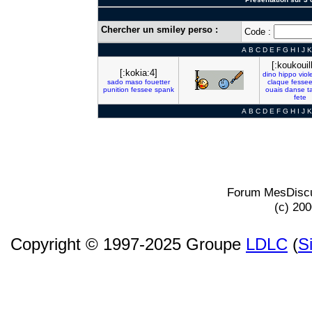
Chercher un smiley perso :
Code :
A
B
C
D
E
F
G
H
I
J
K
[:koukouil
[:kokia:4]
dino
hippo
viol
sado
maso
fouetter
claque
fesse
punition
fessee
spank
ouais
danse
t
fete
A
B
C
D
E
F
G
H
I
J
K
Forum MesDiscu
(c) 20
Copyright © 1997-2025 Groupe
LDLC
(
S