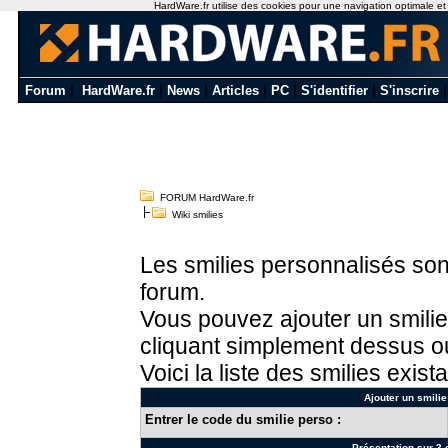
HardWare.fr utilise des cookies pour une navigation optimale et de
Forum
|
HardWare.fr
|
News
|
Articles
|
PC
|
S'identifier
|
S'inscrire
FORUM HardWare.fr
Wiki smilies
Les smilies personnalisés sont
forum.
Vous pouvez ajouter un smilie
cliquant simplement dessus ou
Voici la liste des smilies exista
Ajouter un smilie
Entrer le code du smilie perso :
Présentation sur 3