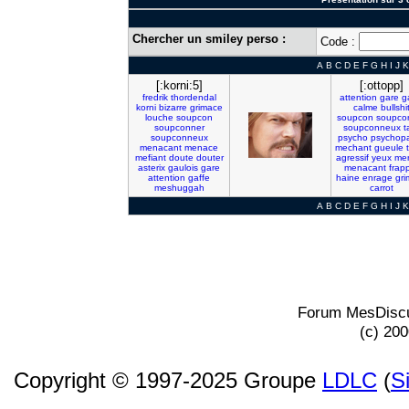
Chercher un smiley perso :
Code :
A
B
C
D
E
F
G
H
I
J
K
[:korni:5]
[:ottopp]
fredrik
thordendal
attention
gare
g
korni
bizarre
grimace
calme
bullshi
louche
soupcon
soupcon
soupco
soupconner
soupconneux
t
soupconneux
psycho
psychop
menacant
menace
mechant
gueule
mefiant
doute
douter
agressif
yeux
me
asterix
gaulois
gare
menacant
frap
attention
gaffe
haine
enrage
gri
meshuggah
carrot
A
B
C
D
E
F
G
H
I
J
K
Forum MesDiscu
(c) 20
Copyright © 1997-2025 Groupe
LDLC
(
S