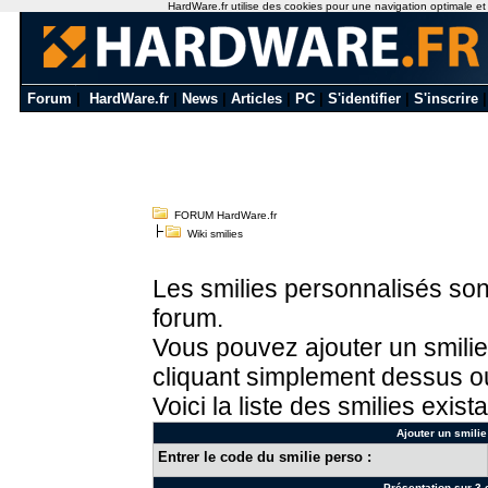
HardWare.fr utilise des cookies pour une navigation optimale et de
Forum
|
HardWare.fr
|
News
|
Articles
|
PC
|
S'identifier
|
S'inscrire
FORUM HardWare.fr
Wiki smilies
Les smilies personnalisés sont
forum.
Vous pouvez ajouter un smilie
cliquant simplement dessus ou
Voici la liste des smilies exista
Ajouter un smilie
Entrer le code du smilie perso :
Présentation sur 3