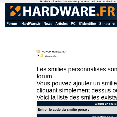
HardWare.fr utilise des cookies pour une navigation optimale et de
Forum
|
HardWare.fr
|
News
|
Articles
|
PC
|
S'identifier
|
S'inscrire
FORUM HardWare.fr
Wiki smilies
Les smilies personnalisés sont
forum.
Vous pouvez ajouter un smilie
cliquant simplement dessus ou
Voici la liste des smilies exista
Ajouter un smilie
Entrer le code du smilie perso :
Présentation sur 3