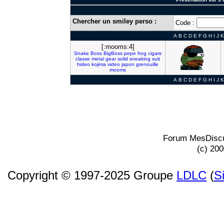
Chercher un smiley perso :
Code :
A
B
C
D
E
F
G
H
I
J
K
[:mooms:4]
Snake
Boss
BigBoss
pepe
frog
cigare
classe
metal
gear
solid
sneaking
suit
hideo
kojima
video
japon
grenouille
mooms
A
B
C
D
E
F
G
H
I
J
K
Forum MesDiscu
(c) 20
Copyright © 1997-2025 Groupe
LDLC
(
S