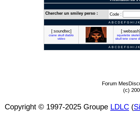
Chercher un smiley perso :
Code :
A
B
C
D
E
F
G
H
I
J
K
[:soundtec]
[:websash
crane
skull
diablo
squelette
skelet
video
skull
tete
crane
d
A
B
C
D
E
F
G
H
I
J
K
Forum MesDiscu
(c) 20
Copyright © 1997-2025 Groupe
LDLC
(
S