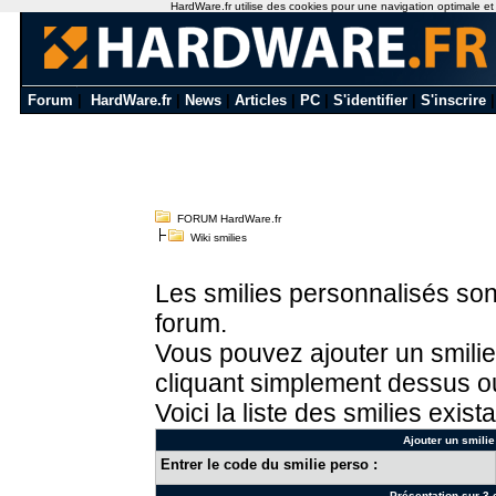
HardWare.fr utilise des cookies pour une navigation optimale et de
Forum
|
HardWare.fr
|
News
|
Articles
|
PC
|
S'identifier
|
S'inscrire
FORUM HardWare.fr
Wiki smilies
Les smilies personnalisés sont
forum.
Vous pouvez ajouter un smilie
cliquant simplement dessus ou
Voici la liste des smilies exista
Ajouter un smilie
Entrer le code du smilie perso :
Présentation sur 3