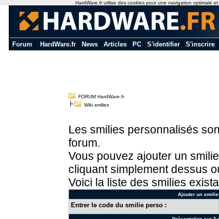
HardWare.fr utilise des cookies pour une navigation optimale et de
Forum
|
HardWare.fr
|
News
|
Articles
|
PC
|
S'identifier
|
S'inscrire
FORUM HardWare.fr
Wiki smilies
Les smilies personnalisés sont
forum.
Vous pouvez ajouter un smilie
cliquant simplement dessus ou
Voici la liste des smilies exista
Ajouter un smilie
Entrer le code du smilie perso :
Présentation sur 3