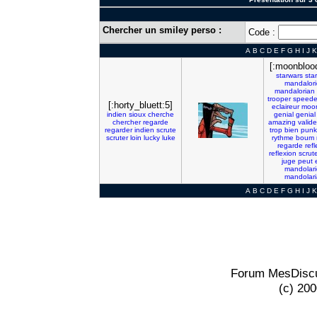
Chercher un smiley perso :
Code :
A
B
C
D
E
F
G
H
I
J
K
[:moonbloo
starwars
star
mandalor
mandalorian
trooper
speede
[:horty_bluett:5]
eclaireur
moo
indien
sioux
cherche
genial
genial
chercher
regarde
amazing
valide
regarder
indien
scrute
trop
bien
punk
scruter
loin
lucky
luke
rythme
boum
regarde
refl
reflexion
scrut
juge
peut
mandolar
mandolar
A
B
C
D
E
F
G
H
I
J
K
Forum MesDiscu
(c) 20