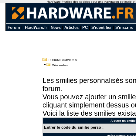
HardWare.fr utilise des cookies pour une navigation optimale et de
Forum
|
HardWare.fr
|
News
|
Articles
|
PC
|
S'identifier
|
S'inscrire
FORUM HardWare.fr
Wiki smilies
Les smilies personnalisés sont
forum.
Vous pouvez ajouter un smilie
cliquant simplement dessus ou
Voici la liste des smilies exista
Ajouter un smilie
Entrer le code du smilie perso :
Présentation sur 3