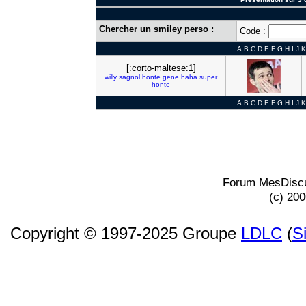
Chercher un smiley perso :
Code :
A
B
C
D
E
F
G
H
I
J
K
[:corto-maltese:1]
willy
sagnol
honte
gene
haha
super
honte
A
B
C
D
E
F
G
H
I
J
K
Forum MesDiscu
(c) 20
Copyright © 1997-2025 Groupe
LDLC
(
S