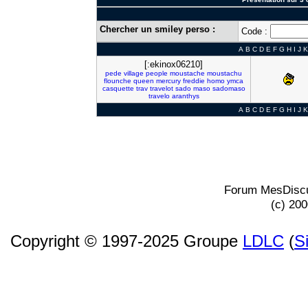
Chercher un smiley perso :
Code :
A
B
C
D
E
F
G
H
I
J
K
[:ekinox06210]
pede
village
people
moustache
moustachu
flounche
queen
mercury
freddie
homo
ymca
casquette
trav
travelot
sado
maso
sadomaso
travelo
aranthys
A
B
C
D
E
F
G
H
I
J
K
Forum MesDiscu
(c) 20
Copyright © 1997-2025 Groupe
LDLC
(
S