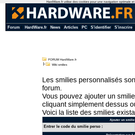
HardWare.fr utilise des cookies pour une navigation optimale et de
Forum
|
HardWare.fr
|
News
|
Articles
|
PC
|
S'identifier
|
S'inscrire
FORUM HardWare.fr
Wiki smilies
Les smilies personnalisés sont
forum.
Vous pouvez ajouter un smilie
cliquant simplement dessus ou
Voici la liste des smilies exista
Ajouter un smilie
Entrer le code du smilie perso :
Présentation sur 3