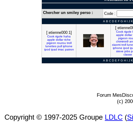
Chercher un smiley perso :
Code :
A
B
C
D
E
F
G
H
I
J
K
[:etienne0
Cook
rigole
[:etienne000:1]
apple
dollar
Cook
rigole
haha
pigeon
rou
apple
dollar
riche
chiminiv9
an
pigeon
rourou
troll
xiaomi
troll
lune
lunettes
pull
iphone
iphone
ipod
ip
ipod
ipad
imac
patron
steve
jobs
p
classe
A
B
C
D
E
F
G
H
I
J
K
Forum MesDiscu
(c) 20
Copyright © 1997-2025 Groupe
LDLC
(
S