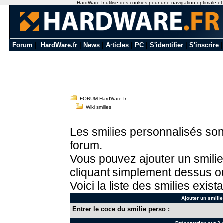
HardWare.fr utilise des cookies pour une navigation optimale et de
Forum
|
HardWare.fr
|
News
|
Articles
|
PC
|
S'identifier
|
S'inscrire
FORUM HardWare.fr
Wiki smilies
Les smilies personnalisés sont
forum.
Vous pouvez ajouter un smilie
cliquant simplement dessus ou
Voici la liste des smilies exista
Ajouter un smilie
Entrer le code du smilie perso :
Présentation sur 3