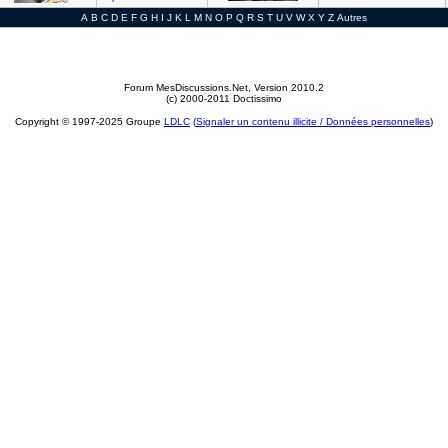
A
B
C
D
E
F
G
H
I
J
K
L
M
N
O
P
Q
R
S
T
U
V
W
X
Y
Z
Autres
Forum MesDiscussions.Net
, Version 2010.2
(c) 2000-2011 Doctissimo
Copyright © 1997-2025 Groupe
LDLC
(
Signaler un contenu illicite / Données personnelles
)