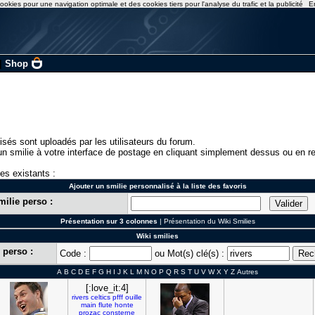
ookies pour une navigation optimale et des cookies tiers pour l'analyse du trafic et la publicité
E
|
Shop
isés sont uploadés par les utilisateurs du forum.
n smilie à votre interface de postage en cliquant simplement dessus ou en re
ies existants :
Ajouter un smilie personnalisé à la liste des favoris
milie perso :
Présentation sur 3 colonnes
|
Présentation du Wiki Smilies
Wiki smilies
 perso :
Code :
ou Mot(s) clé(s) :
A
B
C
D
E
F
G
H
I
J
K
L
M
N
O
P
Q
R
S
T
U
V
W
X
Y
Z
Autres
[:love_it:4]
rivers
celtics
pfff
ouille
main
flute
honte
prozac
consterne