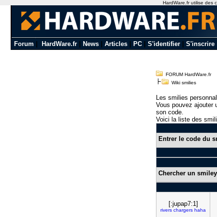
HardWare.fr utilise des c
Forum
|
HardWare.fr
|
News
|
Articles
|
PC
|
S'identifier
|
S'inscrire
FORUM HardWare.fr
Wiki smilies
Les smilies personnal
Vous pouvez ajouter u
son code.
Voici la liste des smil
Entrer le code du s
Chercher un smiley
[:jupap7:1]
rivers
chargers
haha