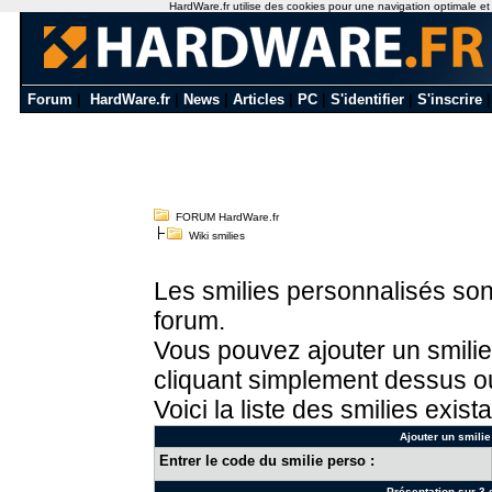
HardWare.fr utilise des cookies pour une navigation optimale et de
Forum
|
HardWare.fr
|
News
|
Articles
|
PC
|
S'identifier
|
S'inscrire
FORUM HardWare.fr
Wiki smilies
Les smilies personnalisés sont
forum.
Vous pouvez ajouter un smilie
cliquant simplement dessus ou
Voici la liste des smilies exista
Ajouter un smilie
Entrer le code du smilie perso :
Présentation sur 3