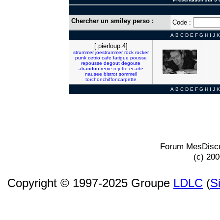
Chercher un smiley perso :
Code :
A
B
C
D
E
F
G
H
I
J
K
[:pierloup:4]
strummer
joestrummer
rock
rocker
punk
cetrio
cafe
fatigue
pousse
repousse
degout
degoute
abandon
renie
rejette
ecarte
nausee
bistrot
sommeil
torchonchiffoncarpette
A
B
C
D
E
F
G
H
I
J
K
Forum MesDiscu
(c) 20
Copyright © 1997-2025 Groupe
LDLC
(
S