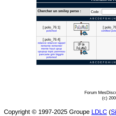
Chercher un smiley perso :
Code :
A
B
C
D
E
F
G
H
I
J
K
[:polo_76:1]
[:polo_76
polomod
certified
pol
[:polo_76:4]
relance
relancer
rappel
remonte
remonter
monte
haut
upup
upupup
topic
panneau
pancarte
grin
biggrin
polomod
A
B
C
D
E
F
G
H
I
J
K
Forum MesDiscu
(c) 20
Copyright © 1997-2025 Groupe
LDLC
(
S