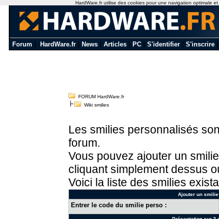
HardWare.fr utilise des cookies pour une navigation optimale et de
Forum
|
HardWare.fr
|
News
|
Articles
|
PC
|
S'identifier
|
S'inscrire
FORUM HardWare.fr
Wiki smilies
Les smilies personnalisés sont
forum.
Vous pouvez ajouter un smilie
cliquant simplement dessus ou
Voici la liste des smilies exista
Ajouter un smilie
Entrer le code du smilie perso :
Présentation sur 3