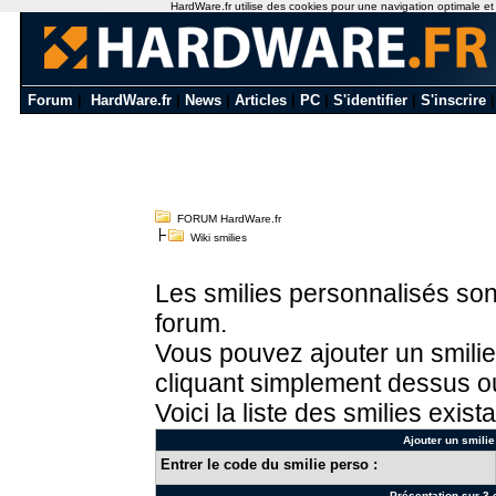
HardWare.fr utilise des cookies pour une navigation optimale et de
Forum
|
HardWare.fr
|
News
|
Articles
|
PC
|
S'identifier
|
S'inscrire
FORUM HardWare.fr
Wiki smilies
Les smilies personnalisés sont
forum.
Vous pouvez ajouter un smilie
cliquant simplement dessus ou
Voici la liste des smilies exista
Ajouter un smilie
Entrer le code du smilie perso :
Présentation sur 3