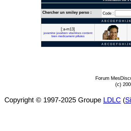
Chercher un smiley perso :
Code :
A
B
C
D
E
F
G
H
I
J
K
[:a-m13]
juvamine
juvabien
vitamines
content
bien
medicament
pillules
A
B
C
D
E
F
G
H
I
J
K
Forum MesDiscu
(c) 20
Copyright © 1997-2025 Groupe
LDLC
(
S