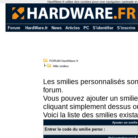
HardWare.fr utilise des cookies pour une navigation optimale et de
Forum
|
HardWare.fr
|
News
|
Articles
|
PC
|
S'identifier
|
S'inscrire
FORUM HardWare.fr
Wiki smilies
Les smilies personnalisés sont
forum.
Vous pouvez ajouter un smilie
cliquant simplement dessus ou
Voici la liste des smilies exista
Ajouter un smilie
Entrer le code du smilie perso :
Présentation sur 3