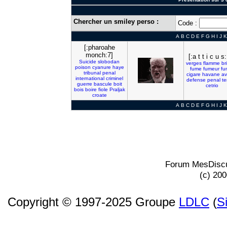
Chercher un smiley perso :
Code :
A
B
C
D
E
F
G
H
I
J
K
[:pharoahe
monch:7]
[:a t t i c u s
Suicide
slobodan
verges
flamme
br
poison
cyanure
haye
fume
fumeur
fu
tribunal
penal
cigare
havane
av
international
criminel
defense
penal
te
guerre
bascule
boit
cetrio
bois
boire
fiole
Praljak
croate
A
B
C
D
E
F
G
H
I
J
K
Forum MesDiscu
(c) 20
Copyright © 1997-2025 Groupe
LDLC
(
S