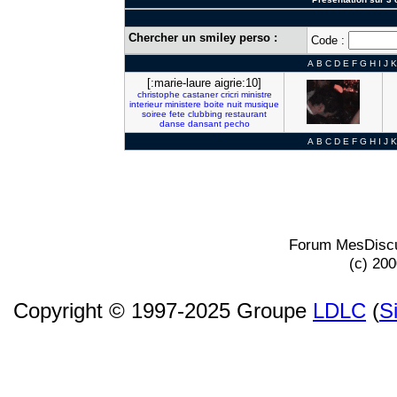
Chercher un smiley perso :
Code :
A
B
C
D
E
F
G
H
I
J
K
[:marie-laure aigrie:10]
christophe
castaner
cricri
ministre
interieur
ministere
boite
nuit
musique
soiree
fete
clubbing
restaurant
danse
dansant
pecho
A
B
C
D
E
F
G
H
I
J
K
Forum MesDiscu
(c) 20
Copyright © 1997-2025 Groupe
LDLC
(
S