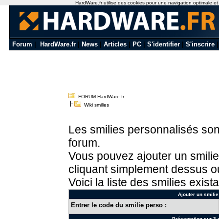
HardWare.fr utilise des cookies pour une navigation optimale et de
Forum
|
HardWare.fr
|
News
|
Articles
|
PC
|
S'identifier
|
S'inscrire
FORUM HardWare.fr
Wiki smilies
Les smilies personnalisés sont
forum.
Vous pouvez ajouter un smilie
cliquant simplement dessus ou
Voici la liste des smilies exista
Ajouter un smilie
Entrer le code du smilie perso :
Présentation sur 3