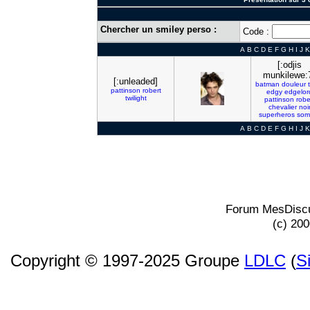
Chercher un smiley perso :
Code :
A
B
C
D
E
F
G
H
I
J
K
[:odjis
munkilewe:
[:unleaded]
batman
douleur
pattinson
robert
edgy
edgelor
twilight
pattinson
robe
chevalier
noi
superheros
som
A
B
C
D
E
F
G
H
I
J
K
Forum MesDiscu
(c) 20
Copyright © 1997-2025 Groupe
LDLC
(
S