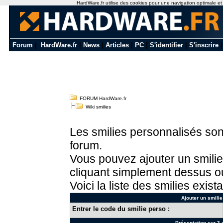
HardWare.fr utilise des cookies pour une navigation optimale et de
Forum
|
HardWare.fr
|
News
|
Articles
|
PC
|
S'identifier
|
S'inscrire
FORUM HardWare.fr
Wiki smilies
Les smilies personnalisés sont
forum.
Vous pouvez ajouter un smilie
cliquant simplement dessus ou
Voici la liste des smilies exista
Ajouter un smilie
Entrer le code du smilie perso :
Présentation sur 3