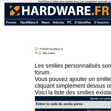
HardWare.fr utilise des cookies pour une navigation optimale et de
Forum
|
HardWare.fr
|
News
|
Articles
|
PC
|
S'identifier
|
S'inscrire
FORUM HardWare.fr
Wiki smilies
Les smilies personnalisés sont
forum.
Vous pouvez ajouter un smilie
cliquant simplement dessus ou
Voici la liste des smilies exista
Ajouter un smilie
Entrer le code du smilie perso :
Présentation sur 3