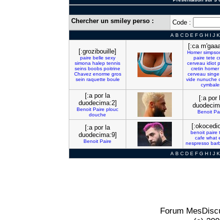
Chercher un smiley perso :
Code :
A
B
C
D
E
F
G
H
I
J
K
[:ca m'gaa
[:grozibouille]
Homer
simpso
paire
belle
sexy
paire
tete
c
simona
halep
tennis
cerveau
idiot
seins
boobs
poitrine
cretin
homer
Chavez
enorme
gros
cerveau
singe
sein
raquette
boule
vide
nunuche
cymbale
[:a por la
[:a por 
duodecima:2]
duodecim
Benoit
Paire
plouc
Benoit
Pa
douche
[:okocedi
[:a por la
benoit
paire
duodecima:9]
cafe
what
Benoit
Paire
nespresso
bar
A
B
C
D
E
F
G
H
I
J
K
Forum MesDiscu