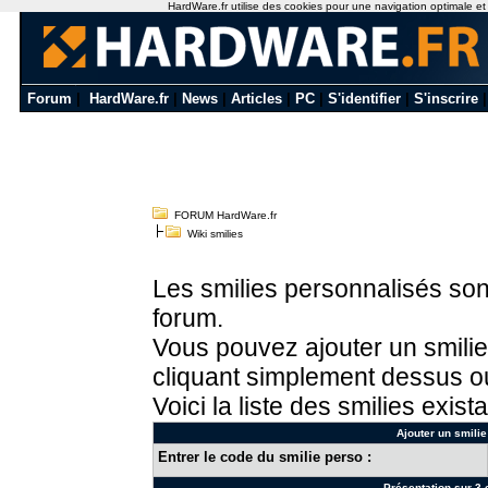
HardWare.fr utilise des cookies pour une navigation optimale et de
Forum
|
HardWare.fr
|
News
|
Articles
|
PC
|
S'identifier
|
S'inscrire
FORUM HardWare.fr
Wiki smilies
Les smilies personnalisés sont
forum.
Vous pouvez ajouter un smilie
cliquant simplement dessus ou
Voici la liste des smilies exista
Ajouter un smilie
Entrer le code du smilie perso :
Présentation sur 3