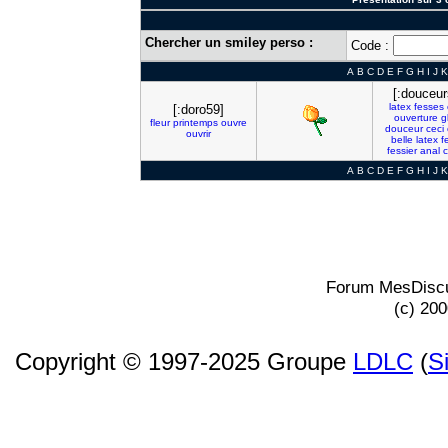
Chercher un smiley perso :
Code :
A
B
C
D
E
F
G
H
I
J
K
[:douceur
latex
fesses
[:doro59]
ouverture
g
fleur
printemps
ouvre
douceur
ceci
ouvrir
belle
latex
f
fessier
anal
A
B
C
D
E
F
G
H
I
J
K
Forum MesDiscu
(c) 20
Copyright © 1997-2025 Groupe
LDLC
(
S