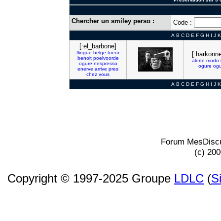
Chercher un smiley perso :
Code :
A
B
C
D
E
F
G
H
I
J
K
[:el_barbone]
flingue
belge
tueur
[:harkonn
benoit
poelvoorde
alerte
modo
ogure
nespresso
ogure
og
enerve
arrive
pres
chez
vous
A
B
C
D
E
F
G
H
I
J
K
Forum MesDiscu
(c) 20
Copyright © 1997-2025 Groupe
LDLC
(
S