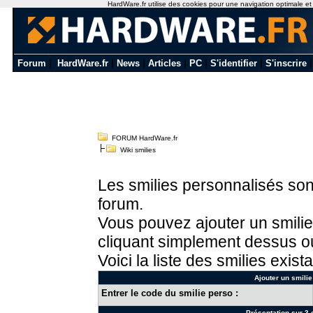
HardWare.fr utilise des cookies pour une navigation optimale et de
Forum
|
HardWare.fr
|
News
|
Articles
|
PC
|
S'identifier
|
S'inscrire
FORUM HardWare.fr
Wiki smilies
Les smilies personnalisés sont
forum.
Vous pouvez ajouter un smilie
cliquant simplement dessus ou
Voici la liste des smilies exista
Ajouter un smilie
Entrer le code du smilie perso :
Présentation sur 3