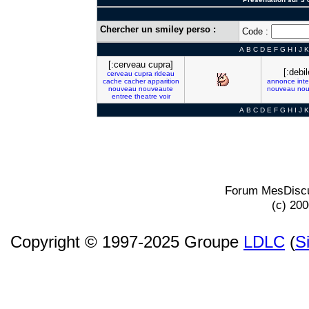
Chercher un smiley perso :
Code :
A
B
C
D
E
F
G
H
I
J
K
[:cerveau cupra]
[:debil
cerveau
cupra
rideau
cache
cacher
apparition
annonce
int
nouveau
nouveaute
nouveau
nou
entree
theatre
voir
A
B
C
D
E
F
G
H
I
J
K
Forum MesDiscu
(c) 20
Copyright © 1997-2025 Groupe
LDLC
(
S