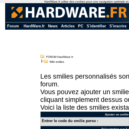
HardWare.fr utilise des cookies pour une navigation optimale et de
Forum
|
HardWare.fr
|
News
|
Articles
|
PC
|
S'identifier
|
S'inscrire
FORUM HardWare.fr
Wiki smilies
Les smilies personnalisés sont
forum.
Vous pouvez ajouter un smilie
cliquant simplement dessus ou
Voici la liste des smilies exista
Ajouter un smilie
Entrer le code du smilie perso :
Présentation sur 3