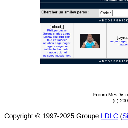
Chercher un smiley perso :
Code :
A
B
C
D
E
F
G
H
I
J
K
[:cloud_]
Philippe
Lucas
Guignols
Infos
Laure
Manaudou
puis
cest
[:zyros
tout
entraineur
nager
nage
p
natation
nage
nager
natatio
nageur
nageuse
tablier
barbe
barbu
muscle
guignol
epicetou
musclor
fort
A
B
C
D
E
F
G
H
I
J
K
Forum MesDiscu
(c) 20
Copyright © 1997-2025 Groupe
LDLC
(
S