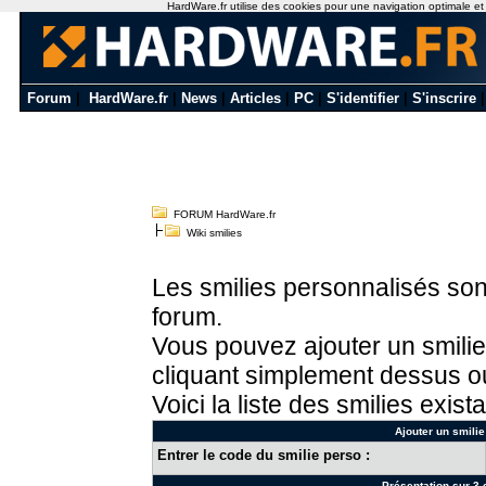
HardWare.fr utilise des cookies pour une navigation optimale et de
Forum
|
HardWare.fr
|
News
|
Articles
|
PC
|
S'identifier
|
S'inscrire
FORUM HardWare.fr
Wiki smilies
Les smilies personnalisés sont
forum.
Vous pouvez ajouter un smilie
cliquant simplement dessus ou
Voici la liste des smilies exista
Ajouter un smilie
Entrer le code du smilie perso :
Présentation sur 3