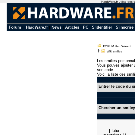
HardWare.fr utilise des c
Forum
|
HardWare.fr
|
News
|
Articles
|
PC
|
S'identifier
|
S'inscrire
FORUM HardWare.fr
Wiki smilies
Les smilies personnal
Vous pouvez ajouter u
son code.
Voici la liste des smil
Entrer le code du s
Chercher un smiley
[:futur-