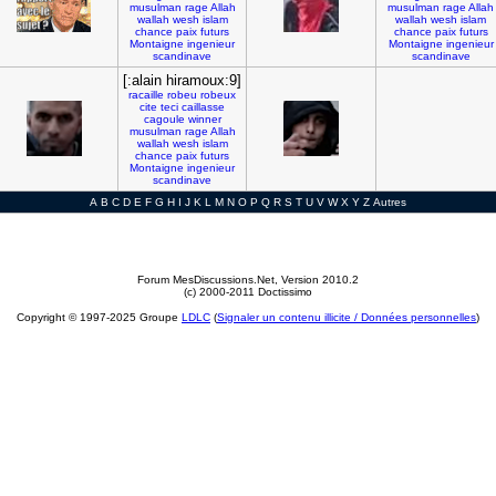
musulman
rage
Allah
musulman
rage
Allah
wallah
wesh
islam
wallah
wesh
islam
chance
paix
futurs
chance
paix
futurs
Montaigne
ingenieur
Montaigne
ingenieur
scandinave
scandinave
[:alain hiramoux:9]
racaille
robeu
robeux
cite
teci
caillasse
cagoule
winner
musulman
rage
Allah
wallah
wesh
islam
chance
paix
futurs
Montaigne
ingenieur
scandinave
A
B
C
D
E
F
G
H
I
J
K
L
M
N
O
P
Q
R
S
T
U
V
W
X
Y
Z
Autres
Forum MesDiscussions.Net
, Version 2010.2
(c) 2000-2011 Doctissimo
Copyright © 1997-2025 Groupe
LDLC
(
Signaler un contenu illicite / Données personnelles
)