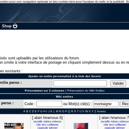
ookies pour une navigation optimale et des cookies tiers pour l'analyse du trafic et la publicité
E
|
Shop
isés sont uploadés par les utilisateurs du forum.
n smilie à votre interface de postage en cliquant simplement dessus ou en re
ies existants :
Ajouter un smilie personnalisé à la liste des favoris
milie perso :
Présentation sur 3 colonnes
|
Présentation du Wiki Smilies
Wiki smilies
 perso :
Code :
ou Mot(s) clé(s) :
A
B
C
D
E
F
G
H
I
J
K
L
M
N
O
P
Q
R
S
T
U
V
W
X
Y
Z
Autres
[:alain hiramoux:6]
[:alain hiramoux:7
racaille
robeu
robeux
racaille
robeu
robeux
cite
teci
caillasse
cite
teci
caillasse
cagoule
winner
cagoule
winner