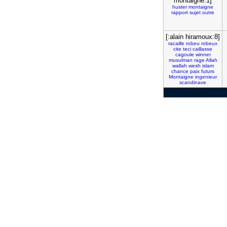
montaigne:1]
huster
montaigne
rapport
sujet
outre
[:alain hiramoux:8]
racaille
robeu
robeux
cite
teci
caillasse
cagoule
winner
musulman
rage
Allah
wallah
wesh
islam
chance
paix
futurs
Montaigne
ingenieur
scandinave