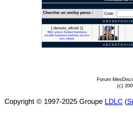
Chercher un smiley perso :
Code :
A
B
C
D
E
F
G
H
I
J
K
[:deroute_elkrief:1]
fillon
prison
foulard
bandana
racaille
barreaux
barreau
zonzon
trou
mitard
A
B
C
D
E
F
G
H
I
J
K
Forum MesDiscu
(c) 20
Copyright © 1997-2025 Groupe
LDLC
(
S