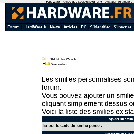
HardWare.fr utilise des cookies pour une navigation optimale et de
Forum
|
HardWare.fr
|
News
|
Articles
|
PC
|
S'identifier
|
S'inscrire
FORUM HardWare.fr
Wiki smilies
Les smilies personnalisés sont
forum.
Vous pouvez ajouter un smilie
cliquant simplement dessus ou
Voici la liste des smilies exista
Ajouter un smilie
Entrer le code du smilie perso :
Présentation sur 3