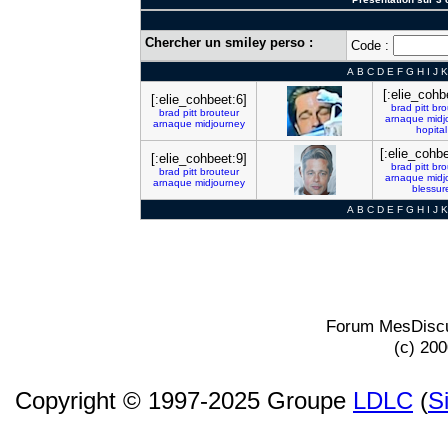
Chercher un smiley perso :
Code :
A
B
C
D
E
F
G
H
I
J
K
[:elie_cohb
[:elie_cohbeet:6]
brad
pitt
bro
brad
pitt
brouteur
arnaque
midj
arnaque
midjourney
hopital
[:elie_cohb
[:elie_cohbeet:9]
brad
pitt
bro
brad
pitt
brouteur
arnaque
midj
arnaque
midjourney
blessur
A
B
C
D
E
F
G
H
I
J
K
Forum MesDiscu
(c) 20
Copyright © 1997-2025 Groupe
LDLC
(
S