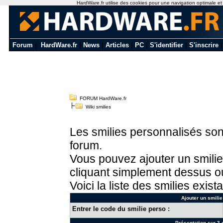
HardWare.fr utilise des cookies pour une navigation optimale et de
Forum
|
HardWare.fr
|
News
|
Articles
|
PC
|
S'identifier
|
S'inscrire
FORUM HardWare.fr
Wiki smilies
Les smilies personnalisés sont
forum.
Vous pouvez ajouter un smilie
cliquant simplement dessus ou
Voici la liste des smilies exista
Ajouter un smilie
Entrer le code du smilie perso :
Présentation sur 3