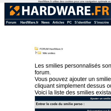
HardWare.fr utilise des cookies pour une navigation optimale et de
Forum
|
HardWare.fr
|
News
|
Articles
|
PC
|
S'identifier
|
S'inscrire
FORUM HardWare.fr
Wiki smilies
Les smilies personnalisés sont
forum.
Vous pouvez ajouter un smilie
cliquant simplement dessus ou
Voici la liste des smilies exista
Ajouter un smilie
Entrer le code du smilie perso :
Présentation sur 3