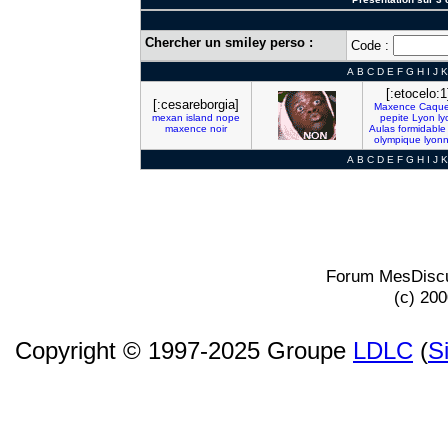
Chercher un smiley perso :
Code :
A
B
C
D
E
F
G
H
I
J
K
[:etocelo:1
[:cesareborgia]
Maxence
Caque
mexan
island
nope
pepite
Lyon
ly
maxence
noir
Aulas
formidable
olympique
lyonn
A
B
C
D
E
F
G
H
I
J
K
Forum MesDiscu
(c) 20
Copyright © 1997-2025 Groupe
LDLC
(
S