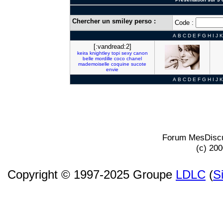
Chercher un smiley perso :
Code :
A
B
C
D
E
F
G
H
I
J
K
[:vandread:2]
keira
knightley
topi
sexy
canon
belle
mordille
coco
chanel
mademoiselle
coquine
sucote
envie
A
B
C
D
E
F
G
H
I
J
K
Forum MesDiscu
(c) 20
Copyright © 1997-2025 Groupe
LDLC
(
S