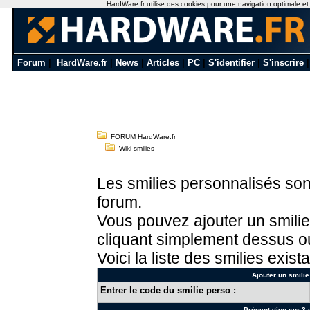
HardWare.fr utilise des cookies pour une navigation optimale et de
Forum
|
HardWare.fr
|
News
|
Articles
|
PC
|
S'identifier
|
S'inscrire
FORUM HardWare.fr
Wiki smilies
Les smilies personnalisés sont
forum.
Vous pouvez ajouter un smilie
cliquant simplement dessus ou
Voici la liste des smilies exista
Ajouter un smilie
Entrer le code du smilie perso :
Présentation sur 3