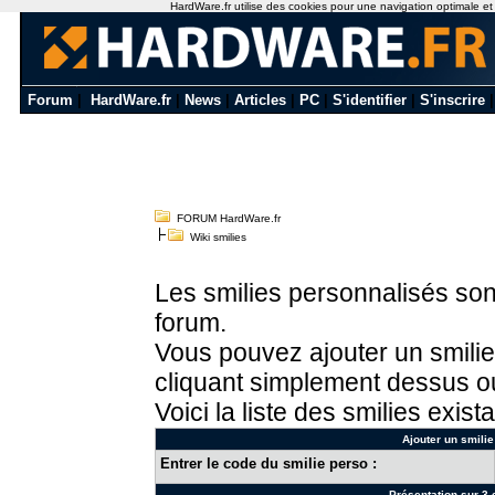
HardWare.fr utilise des cookies pour une navigation optimale et de
Forum
|
HardWare.fr
|
News
|
Articles
|
PC
|
S'identifier
|
S'inscrire
FORUM HardWare.fr
Wiki smilies
Les smilies personnalisés sont
forum.
Vous pouvez ajouter un smilie
cliquant simplement dessus ou
Voici la liste des smilies exista
Ajouter un smilie
Entrer le code du smilie perso :
Présentation sur 3