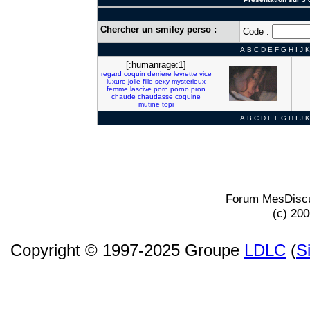
Chercher un smiley perso :
Code :
A
B
C
D
E
F
G
H
I
J
K
[:humanrage:1]
regard
coquin
derriere
levrette
vice
luxure
jolie
fille
sexy
mysterieux
femme
lascive
porn
porno
pron
chaude
chaudasse
coquine
mutine
topi
A
B
C
D
E
F
G
H
I
J
K
Forum MesDiscu
(c) 20
Copyright © 1997-2025 Groupe
LDLC
(
S