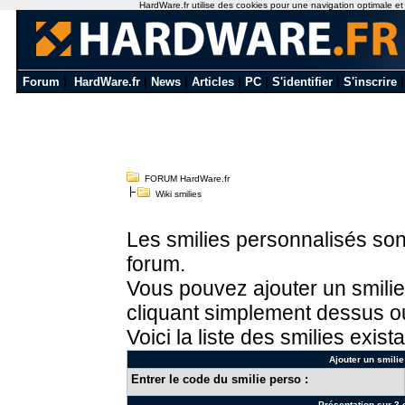
HardWare.fr utilise des cookies pour une navigation optimale et de
Forum
|
HardWare.fr
|
News
|
Articles
|
PC
|
S'identifier
|
S'inscrire
FORUM HardWare.fr
Wiki smilies
Les smilies personnalisés sont
forum.
Vous pouvez ajouter un smilie
cliquant simplement dessus ou
Voici la liste des smilies exista
Ajouter un smilie
Entrer le code du smilie perso :
Présentation sur 3