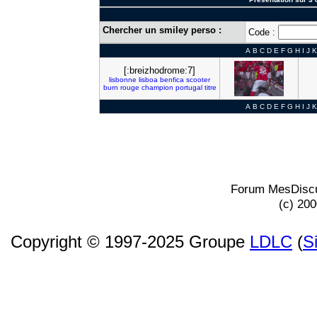
Chercher un smiley perso :
Code :
A
B
C
D
E
F
G
H
I
J
K
[:breizhodrome:7]
lisbonne
lisboa
benfica
scooter
burn
rouge
champion
portugal
titre
A
B
C
D
E
F
G
H
I
J
K
Forum MesDiscu
(c) 20
Copyright © 1997-2025 Groupe
LDLC
(
S